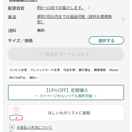
約5～10日でお届けします。
配達目安
原則7日以内までは返品可能（送料お客様負
返品
担）
送料
無料
サイズ／価格
選択する
商品をカートに入れる
コンビニ決済
クレジットカード決済
代金引換
銀行振込
郵便振替
Alipay
WeChatPay
後払い
【10％OFF】定期購入
～ マイページからいつでも解約可能 ～
ほしいものリストに登録
4
お支払い方法について