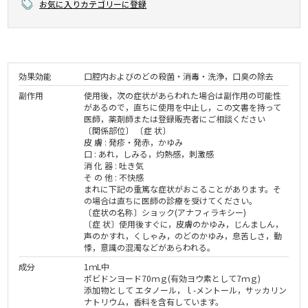
お気に入りカテゴリーに登録
効果効能
口腔内およびのどの殺菌・消毒・洗浄，口臭の除去
副作用
使用後，次の症状があらわれた場合は副作用の可能性
があるので，直ちに使用を中止し，この文書を持って
医師，薬剤師または登録販売者にご相談ください
〔関係部位〕 〔症 状〕
皮 膚 : 発疹・発赤，かゆみ
口 : あれ，しみる，灼熱感，刺激感
消 化 器 : 吐き気
そ の 他 : 不快感
まれに下記の重篤な症状がおこることがあります。そ
の場合は直ちに医師の診療を受けてください。
〔症状の名称〕ショック(アナフィラキシー)
〔症 状〕使用後すぐに，皮膚のかゆみ，じんましん，
声のかすれ，くしゃみ，のどのかゆみ，息苦しさ，動
悸，意識の混濁などがあらわれる。
成分
1ｍL中
ポビドンヨード70ｍｇ(有効ヨウ素として7ｍｇ)
添加物として エタノール，ｌ-メントール，サッカリン
ナトリウム，香料を含有しています。