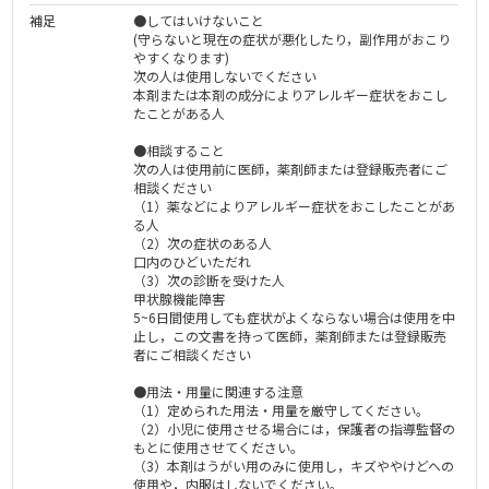
補足
●してはいけないこと
(守らないと現在の症状が悪化したり，副作用がおこり
やすくなります)
次の人は使用しないでください
本剤または本剤の成分によりアレルギー症状をおこし
たことがある人
●相談すること
次の人は使用前に医師，薬剤師または登録販売者にご
相談ください
（1）薬などによりアレルギー症状をおこしたことがあ
る人
（2）次の症状のある人
口内のひどいただれ
（3）次の診断を受けた人
甲状腺機能障害
5~6日間使用しても症状がよくならない場合は使用を中
止し，この文書を持って医師，薬剤師または登録販売
者にご相談ください
●用法・用量に関連する注意
（1）定められた用法・用量を厳守してください。
（2）小児に使用させる場合には，保護者の指導監督の
もとに使用させてください。
（3）本剤はうがい用のみに使用し，キズややけどへの
使用や，内服はしないでください。