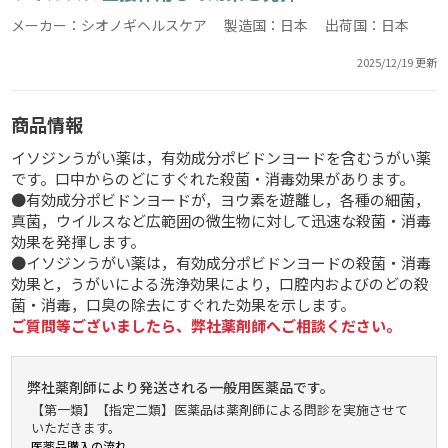
メーカー：シオノギヘルスケア 製造国：日本 出荷国：日本
2025/12/19 更新
商品情報
イソジンうがい薬は，有効成分ポビドンヨードを含むうがい薬
です。口中からのどにすぐれた殺菌・消毒効果があります。
●有効成分ポビドンヨードが，ヨウ素を遊離し，各種の細菌，
真菌，ウイルスなど広範囲の微生物に対して迅速な殺菌・消毒
効果を発揮します。
●イソジンうがい薬は，有効成分ポビドンヨードの殺菌・消毒
効果と，うがいによる洗浄効果により，口腔内およびのどの殺
菌・消毒，口臭の除去にすぐれた効果を示します。
ご質問等ございましたら、弊社薬剤師へご相談ください。
弊社薬剤師により発送される一般用医薬品です。
【第一類】【指定二類】医薬品は薬剤師による問診を実施させて
いただきます。
医薬品購入の流れ