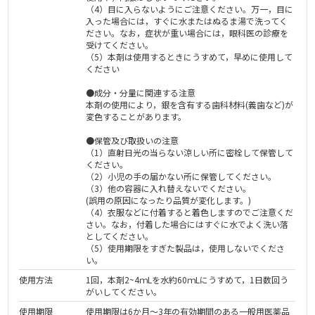
（4）目に入らないようにご注意ください。万一，目に
入った場合には，すぐに水またはぬるま湯で洗ってく
ださい。なお，症状が重い場合には，眼科医の診療を
受けてください。
（5）本剤は使用するときにうすめて，早めに使用して
ください
●成分・分量に関連する注意
本剤の使用により，銀を含有する歯科材料(義歯など)が
変色することがあります。
●保管及び取扱いの注意
（1）直射日光の当らない涼しい所に密栓して保管して
ください。
（2）小児の手の届かない所に保管してください。
（3）他の容器に入れ替えないでください。
(誤用の原因になったり品質が変化します。)
（4）衣服などに付着すると着色しますのでご注意くだ
さい。なお，付着した場合にはすぐに水でよく洗い落
としてください。
（5）使用期限をすぎた製品は，使用しないでくださ
い。
使用方法
1回，本剤2~4ｍLを水約60ｍLにうすめて，1日数回う
がいしてください。
使用期限
使用期限は6か月～3年の有効期間のある一般用医薬品