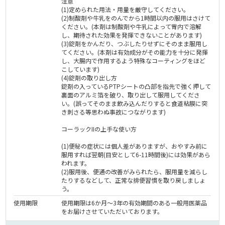
注意
(1)定められた用法・用量を厳守してください。
(2)制酸剤や牛乳をのんでから1時間以内の服用はさけて
ください。(本剤は制酸剤や牛乳によって胃内で溶解
し、期待された効果を発揮できないことがあります)
(3)錠剤をかんだり、つぶしたりせずにそのまま服用し
てください。(本剤は有効成分がその能力を十分に発揮
し、大腸内で作用するよう特殊なコーティングをほど
こしています)
(4)錠剤の取り出し方
錠剤の入っているPTPシートの凸部を指先で強く押して
裏面のアルミ箔を破り、取り出して服用してくださ
い。(誤ってそのまま飲み込んだりすると食道粘膜に突
き刺さる等思わぬ事故につながります)
コーラックIIの上手な使い方
(1)便秘の症状には個人差がありますが、おやすみ前に
服用すれば翌朝(目安として6-11時間後)には効果があら
われます。
(2)服用後、便通の改善がみられたら、服用量を減らし
たりするなどして、正常な排便習慣を取り戻しましょ
う。
使用期限
使用期限は6か月～3年の有効期間のある一般用医薬品
をお届けさせていただいております。