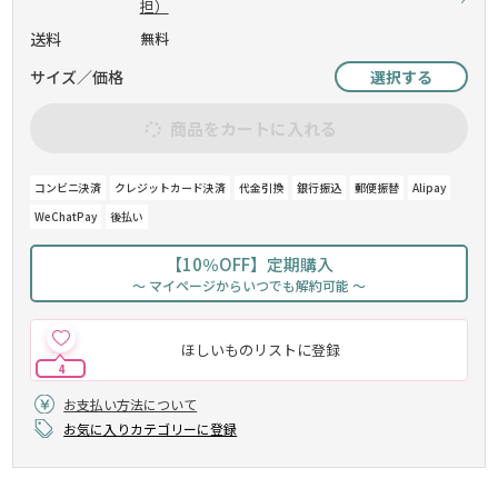
担）
送料
無料
サイズ／価格
選択する
商品をカートに入れる
コンビニ決済
クレジットカード決済
代金引換
銀行振込
郵便振替
Alipay
WeChatPay
後払い
【10％OFF】定期購入
～ マイページからいつでも解約可能 ～
ほしいものリストに登録
4
お支払い方法について
お気に入りカテゴリーに登録