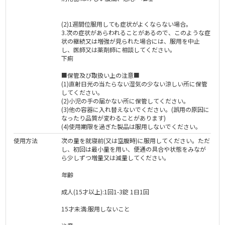
(2)1週間位服用しても症状がよくならない場合。
3.次の症状があらわれることがあるので、このような症
状の継続又は増強が見られた場合には、服用を中止
し、医師又は薬剤師に相談してください。
下痢
■保管及び取扱い上の注意■
(1)直射日光の当たらない湿気の少ない涼しい所に保管
してください。
(2)小児の手の届かない所に保管してください。
(3)他の容器に入れ替えないでください。(誤用の原因に
なったり品質が変わることがあります)
(4)使用期限を過ぎた製品は服用しないでください。
使用方法
次の量を就寝前(又は空腹時)に服用してください。ただ
し、初回は最小量を用い、便通の具合や状態をみなが
ら少しずつ増量又は減量してください。
年齢
成人(15才以上):1回1-3錠 1日1回
15才未満:服用しないこと