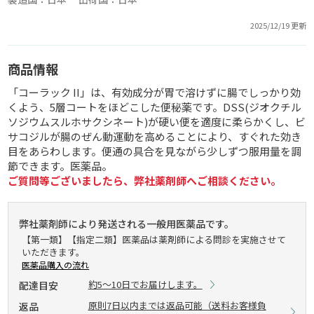
2025/12/19 更新
商品情報
「コーラック II」は、有効成分が胃で溶けずに腸でしっかり効
くよう、5層コートをほどこした便秘薬です。DSS(ジオクチル
ソジウムスルホサクシネート)が硬い便を適度に柔らかくし、ビ
サコジルが腸のぜん動運動を高めることにより、すぐれた効き
目をあらわします。便通の具合を見ながら少しずつ服用量を調
節できます。医薬品。
ご質問等ございましたら、弊社薬剤師へご相談ください。
弊社薬剤師により発送される一般用医薬品です。
【第一類】【指定二類】医薬品は薬剤師による問診を実施させて
いただきます。
医薬品購入の流れ
約5～10日でお届けします。
配達目安
原則7日以内までは返品可能（送料お客様負
返品