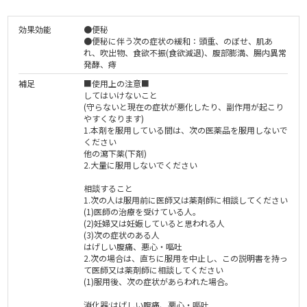
効果効能
●便秘
●便秘に伴う次の症状の緩和：頭重、のぼせ、肌あ
れ、吹出物、食欲不振(食欲減退)、腹部膨満、腸内異常
発酵、痔
補足
■使用上の注意■
してはいけないこと
(守らないと現在の症状が悪化したり、副作用が起こり
やすくなります)
1.本剤を服用している間は、次の医薬品を服用しないで
ください
他の瀉下薬(下剤)
2.大量に服用しないでください
相談すること
1.次の人は服用前に医師又は薬剤師に相談してください
(1)医師の治療を受けている人。
(2)妊婦又は妊娠していると思われる人
(3)次の症状のある人
はげしい腹痛、悪心・嘔吐
2.次の場合は、直ちに服用を中止し、この説明書を持っ
て医師又は薬剤師に相談してください
(1)服用後、次の症状があらわれた場合。
消化器:はげしい腹痛、悪心・嘔吐