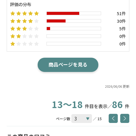
評価の分布
51件
30件
5件
0件
0件
商品ページを見る
2026/06/06 更新
13～18
86
件目を表示／
件
ページ数
／ 15