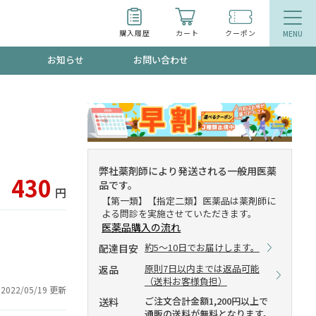
購入履歴
カート
クーポン
お知らせ
お問い合わせ
ティ
エイジングケア
トールで、夏の頭皮ストレスを完全リセッ
品
食品
弊社薬剤師により発送される一般用医薬
430
品です。
ッフが贈る音声プログラム
円
【第一類】【指定二類】医薬品は薬剤師に
よる問診を実施させていただきます。
医薬品購入の流れ
約5～10日でお届けします。
配達目安
いるものが一目でわかるランキング
原則7日以内までは返品可能
返品
（送料お客様負担）
2022/05/19 更新
ご注文合計金額1,200円以上で
送料
通販の送料が無料となります。