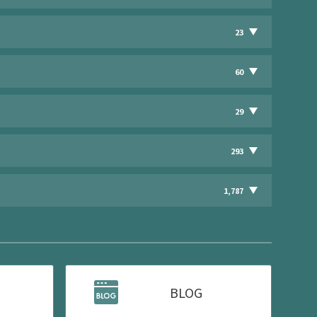
23
60
29
293
1,787
BLOG