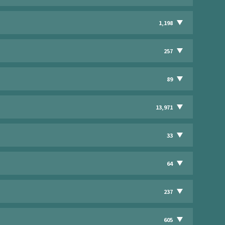
1,198
257
89
13,971
33
64
237
605