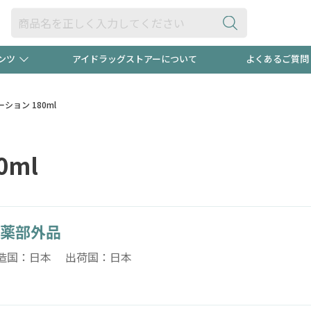
ンツ
アイドラッグストアーについて
よくあるご質問
・ヘアケア
ダイエット
ビュー
"3種類"出現中！今月のスト
極冷メン
ション 180ml
ト！
医薬品(OTC)
衛生用品・日用品
防災用
ml
るクーポンプレゼント中！！
ト用品
オトナ向け
当店スタ
薬部外品
造国：日本 出荷国：日本
ポンも不定期配信
今売れて