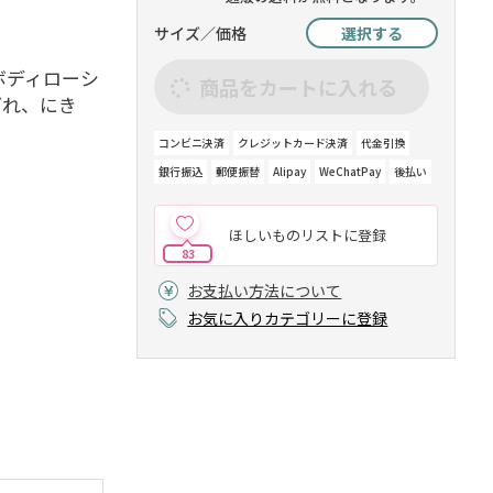
サイズ／価格
選択する
ボディローシ
商品をカートに入れる
ぎれ、にき
。
コンビニ決済
クレジットカード決済
代金引換
銀行振込
郵便振替
Alipay
WeChatPay
後払い
ほしいものリストに登録
83
お支払い方法について
お気に入りカテゴリーに登録