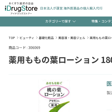
日本法人が運営 海外医薬品の個人輸入代行
カテゴリーで探す
特集・コンテ
サプリメント
頭皮
【早割】お得なクーポン
TOP
ビューティ
基礎化粧品
美容液・美容ジェル
薬用ももの葉ロー
ック分は今の内に！
商品コード : 306069
コンタクトレンズ
一般
薬用ももの葉ローション 180
検査キット
新規登録で！今すぐ使え
ペッ
医
製
友だち大募集！限定クー