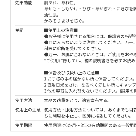
効果効能
肌あれ、あれ性。
あせも・しもやけ・ひび・あかぎれ・にきびを
油性肌。
かみそりまけを防ぐ。
補足
■使用上の注意■
●お子様に使用させる場合には、保護者の指導
●目に入らないように注意してください。万一
科医に診断を受けてください。
●万一、お肌に合わないときは、ご使用をおや
*ご使用に際しては、箱の説明書きを必ずお読
■保管及び取扱い上の注意■
1.お子様の手の届かない所に保管してください
2.直射日光をさけ、なるべく涼しい所にキャッ
3.他の容器に入れ替えないでください。(誤用
使用方法
本品の適量をとり、適宜塗布する。
使用上の注意
使用方法・服用方法については、あくまでも目
ちに利用を中止し、医師に相談してください。
使用期限
使用期限は6か月～3年の有効期間のある一般用