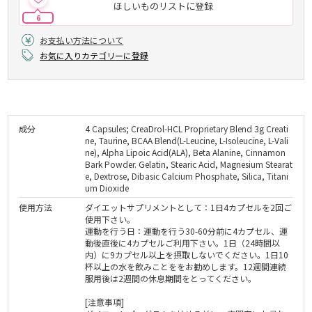
ほしいものリストに登録
6
お支払い方法について
お気に入りカテゴリーに登録
成分
4 Capsules; CreaDrol-HCL Proprietary Blend 3g Creati
ne, Taurine, BCAA Blend(L-Leucine, L-Isoleucine, L-Vali
ne), Alpha Lipoic Acid(ALA), Beta Alanine, Cinnamon
Bark Powder. Gelatin, Stearic Acid, Magnesium Stearat
e, Dextrose, Dibasic Calcium Phosphate, Silica, Titani
um Dioxide
使用方法
ダイエットサプリメントとして：1日4カプセルを2回ご
使用下さい。
運動を行う日：運動を行う30-60分前に4カプセル、運
動後直後に4カプセルご利用下さい。1日（24時間以
内）に9カプセル以上を摂取しないでください。1日10
杯以上の水を飲みことををお勧めします。12週間連続
服用後は2週間の休息期間をとってください。
[注意事項]