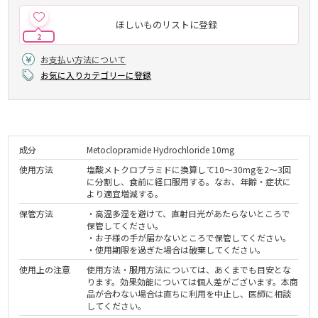
ほしいものリストに登録
2
お支払い方法について
お気に入りカテゴリーに登録
成分
Metoclopramide Hydrochloride 10mg
使用方法
塩酸メトクロプラミドに換算して10～30mgを2～3回
に分割し、食前に経口服用する。なお、年齢・症状に
より適宜増減する。
保管方法
・高温多湿を避けて、直射日光があたらないところで
保管してください。
・お子様の手が届かないところで保管してください。
・使用期限を過ぎた場合は破棄してください。
使用上の注意
使用方法・服用方法については、あくまでも目安とな
ります。効果効能については個人差がございます。本商
品が合わない場合は直ちに利用を中止し、医師に相談
してください。