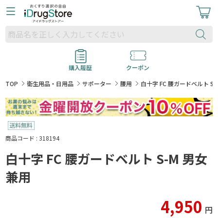
購入履歴
クーポン
TOP
衛生用品・日用品
サポーター
腰用
白十字 FC 腰ガードベルト S
商品コード : 318194
白十字 FC 腰ガードベルト S-M 男女
兼用
4,950
円