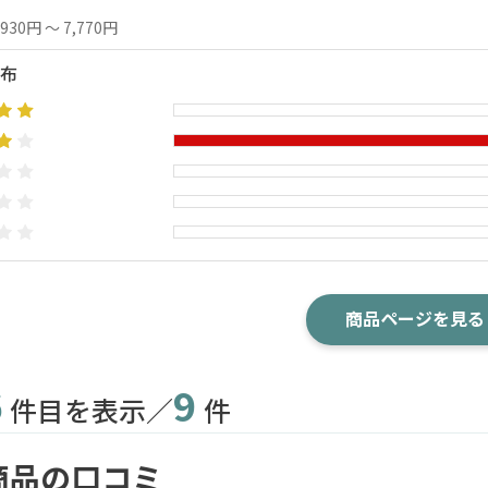
,930円 ～ 7,770円
布
商品ページを見る
6
9
件目を表示／
件
商品の口コミ