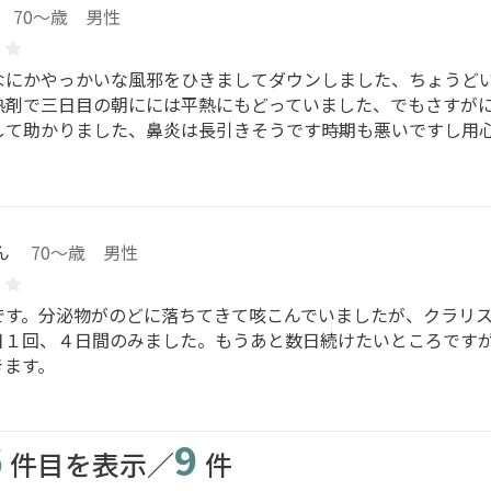
70～歳 男性
なにかやっかいな風邪をひきましてダウンしました、ちょうど
熱剤で三日目の朝にには平熱にもどっていました、でもさすが
して助かりました、鼻炎は長引きそうです時期も悪いですし用
ん
70～歳 男性
です。分泌物がのどに落ちてきて咳こんでいましたが、クラリ
日１回、４日間のみました。もうあと数日続けたいところです
きます。
6
9
件目を表示／
件