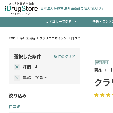
日本法人が運営 海外医薬品の個人輸入代行
カテゴリーで探す
特集・コンテ
サプリメント
頭皮
【早割】お得なクーポン
TOP
海外医薬品
クラリスロマイシン
口コミ
ック分は今の内に！
コンタクトレンズ
一般
選択した条件
条件のクリア
評価：4
検査キット
新規登録で！今すぐ使え
ペッ
商品コード :
年齢：70歳～
クラ
絞り込み
友だち大募集！限定クー
口コミ