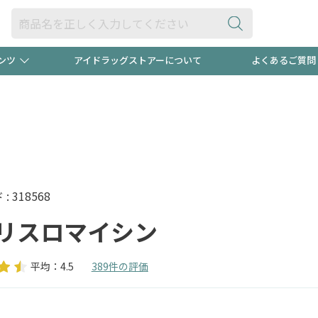
ンツ
アイドラッグストアーについて
よくあるご質問
・ヘアケア
ダイエット
ビュー
"3種類"出現中！今月のスト
極冷メン
ト！
医薬品(OTC)
衛生用品・日用品
防災用
るクーポンプレゼント中！！
ト用品
オトナ向け
当店スタ
 318568
リスロマイシン
平均：4.5
389件の評価
ポンも不定期配信
今売れて