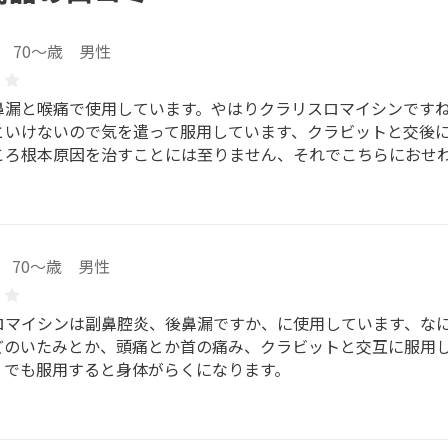
70～歳 男性
鼻漏と喉痛で使用しています。やはりクラリスロマイシンです
といけないので気を遣って服用しています、クラビットと交後
ころ根本原因を治すことには至りません、それでこちらにおせ
70～歳 男性
ロマイシンは副鼻腔炎、後鼻漏ですか、に使用しています、な
どのいたみとか、頭痛とか首の痛み、クラビットと交互に服用
、でも服用すると身体がらくになります。