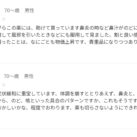
70～歳 男性
がらこの薬には、助けて貰っています鼻炎の時など鼻汁がのど
崩して風邪を引いたときなどにも服用して見ました、割と良い
困ったことは、なにごとも物価上昇です、貴重品になりつつあ
70～歳 男性
症状緩和に重宝しています、体調を崩すととりあえず、鼻炎と
から、のど、咳といった具合のパターンですか、これもそうで
おかしいかな、程度でおわります、薬も切らさないようにでき