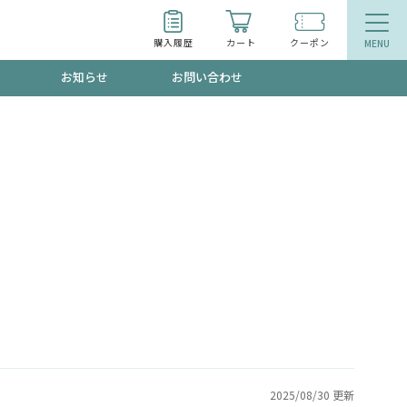
購入履歴
カート
クーポン
お知らせ
お問い合わせ
ティ
エイジングケア
トールで、夏の頭皮ストレスを完全リセッ
品
食品
ッフが贈る音声プログラム
いるものが一目でわかるランキング
2025/08/30 更新