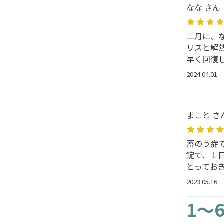
なな さん
二月に、
リスと解
早く回復
2024.04.01
まこと さ
蓄のう症
錠で、１
とってお
2023.05.16
1～