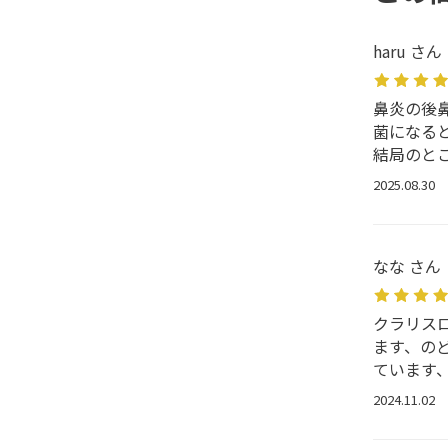
haru さん
鼻炎の後
菌になる
結局のと
2025.08.30
なな さん
クラリス
ます、の
ています
2024.11.02