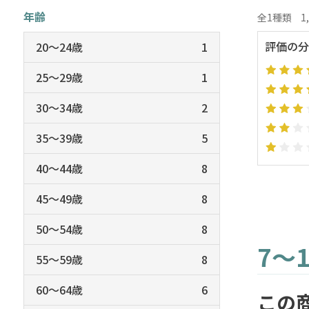
年齢
全1種類
1
評価の分
20～24歳
1
25～29歳
1
30～34歳
2
35～39歳
5
40～44歳
8
45～49歳
8
50～54歳
8
7～1
55～59歳
8
60～64歳
6
この