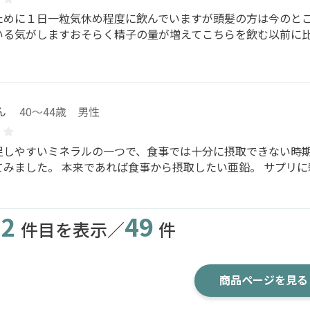
ために１日一粒気休め程度に飲んでいますが頭髪の方は今のと
いる気がしますおそらく精子の量が増えてこちらを飲む以前に
ん
40～44歳 男性
足しやすいミネラルの一つで、食事では十分に摂取できない時期
てみました。 本来であれば食事から摂取したい亜鉛。 サプリ
2
49
件目を表示／
件
商品ページを見る