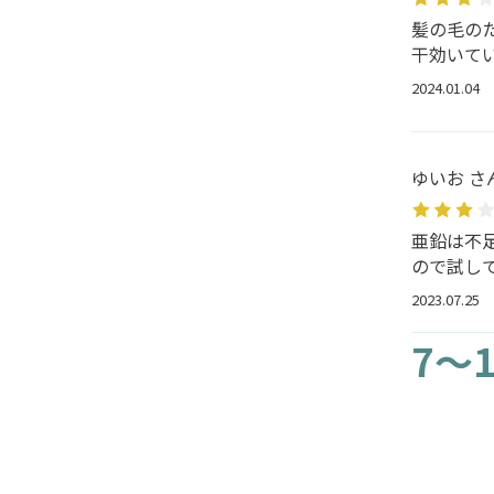
髪の毛の
干効いて
2024.01.04
ゆいお さ
亜鉛は不
ので試し
2023.07.25
7～1