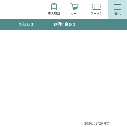
購入履歴
カート
クーポン
お知らせ
お問い合わせ
ティ
エイジングケア
トールで、夏の頭皮ストレスを完全リセッ
品
食品
ッフが贈る音声プログラム
いるものが一目でわかるランキング
2026/07/20 更新