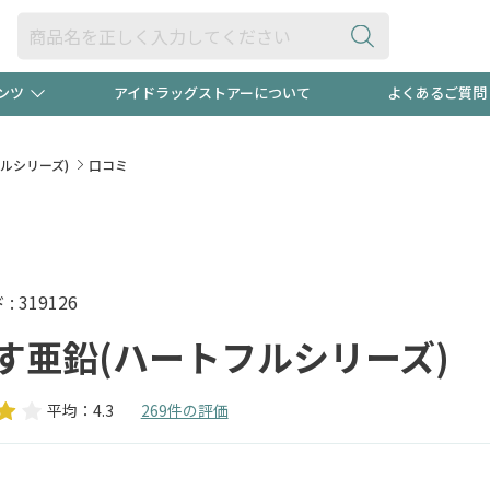
ンツ
アイドラッグストアーについて
よくあるご質問
・ヘアケア
ダイエット
ビュー
"3種類"出現中！今月のスト
極冷メン
ルシリーズ)
口コミ
ト！
医薬品(OTC)
衛生用品・日用品
防災用
るクーポンプレゼント中！！
ト用品
オトナ向け
当店スタ
 319126
す亜鉛(ハートフルシリーズ)
平均：4.3
269件の評価
ポンも不定期配信
今売れて