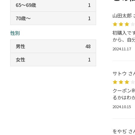
65～69歳
1
山田太郎 
70歳～
1
初購入で
性別
から、自
男性
48
2024.11.17
女性
1
サトウ さ
クーポン
るかはわ
2024.10.15
をやぢ さ