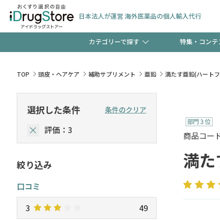
日本法人が運営 海外医薬品の個人輸入代行
カテゴリーで探す
特集・コンテ
サプリメント
頭皮
【早割】お得なクーポン
TOP
頭皮・ヘアケア
補助サプリメント
亜鉛
満たす亜鉛(ハートフ
ック分は今の内に！
コンタクトレンズ
一般
選択した条件
条件のクリア
評価：3
検査キット
新規登録で！今すぐ使え
ペッ
商品コード :
満た
絞り込み
友だち大募集！限定クー
口コミ
3
49