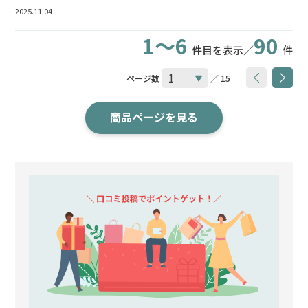
2025.11.04
1～6
90
件目を表示／
件
ページ数
／ 15
商品ページを見る