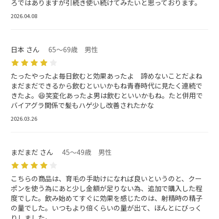
ろではありますが引続き使い続けてみたいと思っております。
2026.04.08
日本 さん
65～69歳 男性
たったやったよ毎日飲むと効果あったよ 諦めないことだよね
まだまだできるから飲むといいかもね青春時代に見たく連続で
きたよ。😆笑変化あったよ男は飲むといいかもね。たと併用で
バイアグラ関係で髪もハゲ少し改善されたかな
2026.03.26
まだまだ さん
45～49歳 男性
こちらの商品は、育毛の手助けになれば良いというのと、クー
ポンを使う為にあと少し金額が足りない為、追加で購入した程
度でした。飲み始めてすぐに効果を感じたのは、射精時の精子
の量でした。いつもより倍くらいの量が出て、ほんとにびっく
りしました。