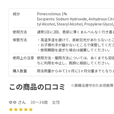
成分
Pimecrolimus 1%
Excipients: Sodium Hydroxide, Anhydrous Citri
tyl Alcohol, Stearyl Alcohol, Propylene Glycol
使用方法
通常1日に2回、患部に薄くまんべんなく行き渡
保管方法
・高温多湿を避けて、直射日光があたらないと
・お子様の手が届かないところで保管してくだ
・使用期限を過ぎた場合は破棄してください。
使用上の注意
使用方法・服用方法については、あくまでも目
ちに利用を中止し、医師に相談してください。
購入数量
用法用量からみて1ヶ月に1ヶ月分量までとなり
この商品の口コミ
※薬機法遵守のため効能等
ゆゆ さん
30～34歳 女性