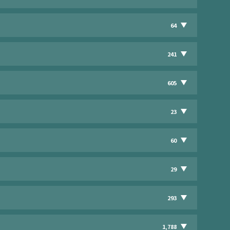
64
241
605
23
60
29
293
1,788