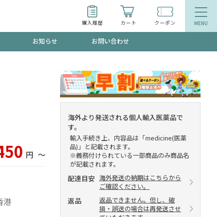
購入履歴
カート
クーポン
お知らせ
お問い合わせ
ティ
エイジングケア
トールで、夏の頭皮ストレスを完全リセッ
品
食品
海外より発送される個人輸入医薬品で
す。
ッフが贈る音声プログラム
輸入手続き上、内容品は「medicine(医薬
450
品)」と記載されます。
円
〜
※義務付けられている一部商品のみ商品名
が記載されます。
海外発送の納期はこちらから
配達目安
いるものが一目でわかるランキング
ご確認ください。
返品できません。但し、破
返品
香港
損・誤送の場合は再発送させ