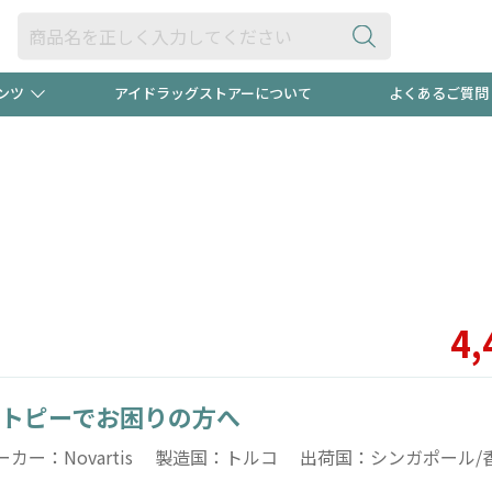
ンツ
アイドラッグストアーについて
よくあるご質問
・ヘアケア
ダイエット
ビュー
"3種類"出現中！今月のスト
極冷メン
ト！
医薬品(OTC)
衛生用品・日用品
防災用
るクーポンプレゼント中！！
ト用品
オトナ向け
当店スタ
4,
トピーでお困りの方へ
ポンも不定期配信
今売れて
ーカー：Novartis 製造国：トルコ 出荷国：シンガポール/