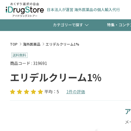
日本法人が運営 海外医薬品の個人輸入代行
カテゴリーで探す
特集・コンテ
サプリメント
頭皮
【早割】お得なクーポン
TOP
海外医薬品
エリデルクリーム1%
ック分は今の内に！
コンタクトレンズ
一般
商品コード : 319691
エリデルクリーム1%
検査キット
新規登録で！今すぐ使え
ペッ
平均：5
1件の評価
ア
友だち大募集！限定クー
メ