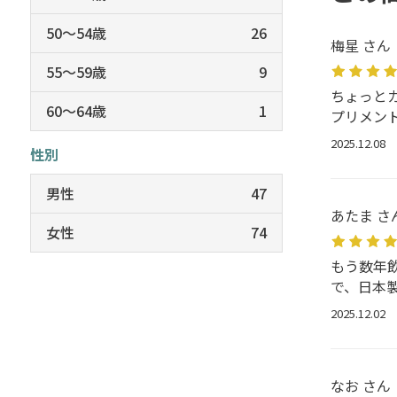
50～54歳
26
梅星 さん
55～59歳
9
ちょっと
60～64歳
1
プリメン
2025.12.08
性別
男性
47
あたま さ
女性
74
もう数年
で、日本
2025.12.02
なお さん