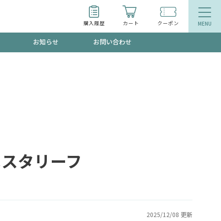
購入履歴
カート
クーポン
お知らせ
お問い合わせ
ティ
エイジングケア
お得なクーポン"3種類"出現中！今月のスト
今の内に！
品
食品
で！今すぐ使えるクーポンプレゼント中！！
ベスタリーフ
募集！限定クーポンも不定期配信
2025/12/08 更新