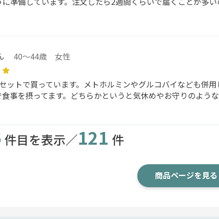
うに準備しています。注文したら2週間くらいで届くことが多い
ん
40～44歳 女性
個セットで買っています。メトホルミンやグルコバイなども併用
で食事を摂ってます。どちらかというと気休めやお守りのよう
6
121
件目を表示／
件
商品ページを見る