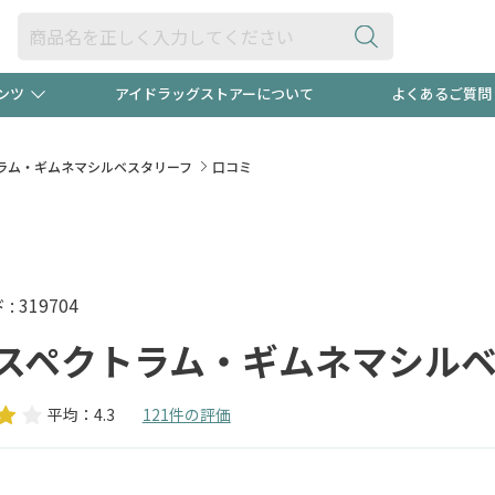
ンツ
アイドラッグストアーについて
よくあるご質問
・ヘアケア
ダイエット
ビュー
録ポイント2倍600円分プレ
【早割】
ラム・ギムネマシルベスタリーフ
口コミ
ック分は
医薬品(OTC)
衛生用品・日用品
防災用
頭皮ストレスを完全リセッ
ト用品
オトナ向け
新規登録
 319704
スペクトラム・ギムネマシル
平均：4.3
121件の評価
プログラム
友だち大