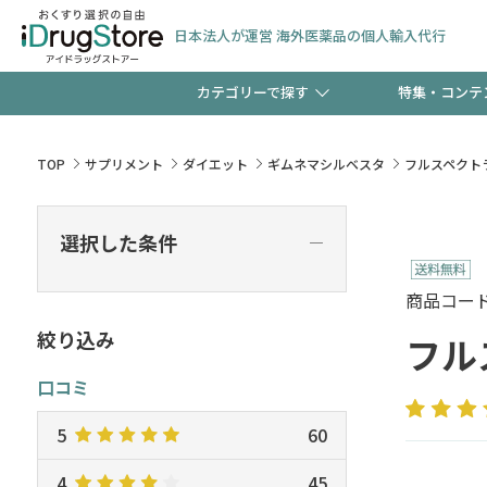
日本法人が運営 海外医薬品の個人輸入代行
カテゴリーで探す
特集・コンテ
サプリメント
頭皮
【週末限定】新規会員登
TOP
サプリメント
ダイエット
ギムネマシルベスタ
フルスペクト
ゼント中!!
コンタクトレンズ
一般
選択した条件
―
極冷メントールで、夏の
検査キット
ペッ
商品コード :
ト！
絞り込み
フル
口コミ
当店スタッフが贈る音声
5
60
4
45