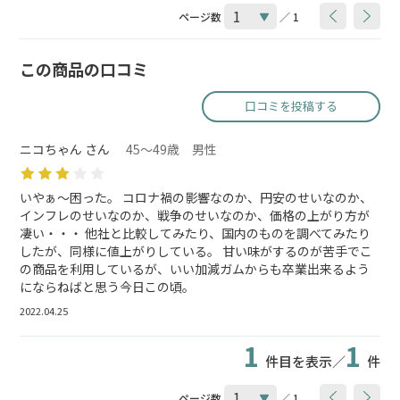
ページ数
／ 1
この商品の口コミ
口コミを投稿する
ニコちゃん さん
45～49歳 男性
いやぁ～困った。 コロナ禍の影響なのか、円安のせいなのか、
インフレのせいなのか、戦争のせいなのか、価格の上がり方が
凄い・・・ 他社と比較してみたり、国内のものを調べてみたり
したが、同様に値上がりしている。 甘い味がするのが苦手でこ
の商品を利用しているが、いい加減ガムからも卒業出来るよう
にならねばと思う今日この頃。
2022.04.25
1
1
件目を表示／
件
ページ数
／ 1