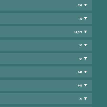
257
89
13,971
33
64
241
605
23