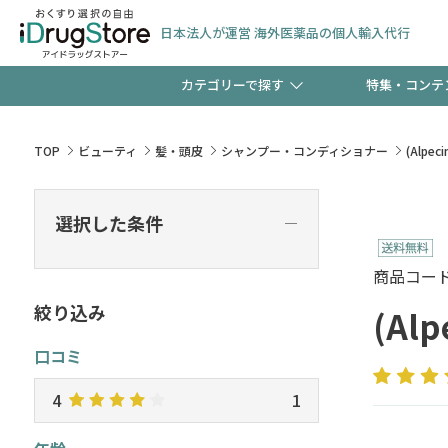
日本法人が運営 海外医薬品の個人輸入代行
カテゴリーで探す
特集・コンテ
サプリメント
頭皮
【早割】お得なクーポン
TOP
ビューティ
髪・頭皮
シャンプー・コンディショナー
(Alpe
ック分は今の内に！
コンタクトレンズ
一般
選択した条件
―
検査キット
新規登録で！今すぐ使え
ペッ
商品コード :
絞り込み
(Al
口コミ
友だち大募集！限定クー
4
1