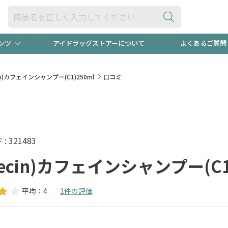
ンツ
アイドラッグストアーについて
よくあるご質問
・ヘアケア
ダイエット
ビュー
"3種類"出現中！今月のスト
極冷メン
cin)カフェインシャンプー(C1)250ml
口コミ
ト！
医薬品(OTC)
衛生用品・日用品
防災用
るクーポンプレゼント中！！
ト用品
オトナ向け
当店スタ
 321483
pecin)カフェインシャンプー(C1
平均：4
1件の評価
ポンも不定期配信
今売れて