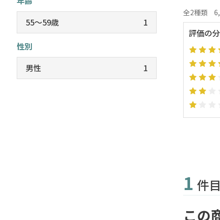
年齢
全2種類
6
55～59歳
1
評価の分
性別
男性
1
1
件
この