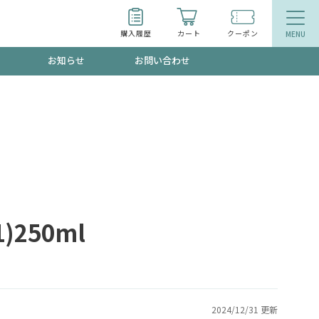
購入履歴
カート
クーポン
お知らせ
お問い合わせ
ティ
エイジングケア
トールで、夏の頭皮ストレスを完全リセッ
品
食品
ッフが贈る音声プログラム
)250ml
いるものが一目でわかるランキング
2024/12/31 更新