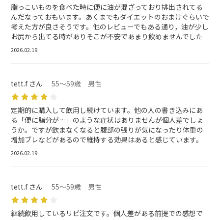
脂っこいものを食べた時に便に油が混ざっており排出されてる
んだなっておもいます。あくまでもダイエットのおまけぐらいで
考えた方が良さそうです。他のレビューでもある通り，油が少し
お尻から出てる時がありそこが不安であまり飲めませんでした
2026.02.19
tett.f さん
55～59歳 男性
定期的に購入して飲用し続けています。他の人の書き込みにあ
る「便に脂分が…」のような症状はありませんが個人差でしょ
うか。ですが飲まなくなると腹部の張りが気になったり体重の
増加ブレなどがあるので維持する効果はあると感じています。
2026.02.19
tett.f さん
55～59歳 男性
継続飲用しているリピ注文です。個人差がある前提での感想で