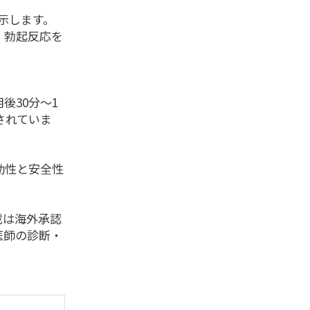
示します。
、勃起反応を
。
後30分〜1
されていま
効性と安全性
載は海外承認
医師の診断・