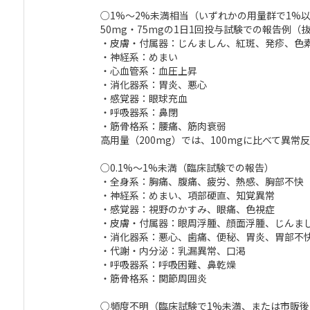
○1%～2%未満相当（いずれかの用量群で1%
50mg・75mgの1日1回投与試験での報告例（
・皮膚・付属器：じんましん、紅斑、発疹、色
・神経系：めまい
・心血管系：血圧上昇
・消化器系：胃炎、悪心
・感覚器：眼球充血
・呼吸器系：鼻閉
・筋骨格系：腰痛、筋肉衰弱
高用量（200mg）では、100mgに比べて異
○0.1%～1%未満（臨床試験での報告）
・全身系：胸痛、腹痛、疲労、熱感、胸部不快
・神経系：めまい、項部硬直、知覚異常
・感覚器：視野のかすみ、眼痛、色視症
・皮膚・付属器：眼周浮腫、顔面浮腫、じんま
・消化器系：悪心、歯痛、便秘、胃炎、胃部不
・代謝・内分泌：乳漏異常、口渇
・呼吸器系：呼吸困難、鼻乾燥
・筋骨格系：関節周囲炎
○頻度不明（臨床試験で1%未満、または市販