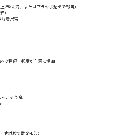
以上2%未満、またはプラセボ超えで報告）
抜粋）
素沈着異常
常反応の種類・頻度が有意に増加
しん、そう痒
快
後・他試験で散発報告）