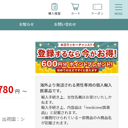
購入履歴
カート
クーポン
お知らせ
お問い合わせ
ティ
エイジングケア
お得なクーポン"3種類"出現中！今月のスト
今の内に！
品
食品
で！今すぐ使えるクーポンプレゼント中！！
海外より発送される男性専用の個人輸入
780
医薬品です。
円
〜
輸入手続き上、女性名義はお受けいたしか
ねます。
募集！限定クーポンも不定期配信
輸入手続き上、内容品は「medicine(医薬
品)」と記載されます。
※義務付けられている一部商品のみ商品名
トルコ 出荷国：シ
が記載されます。