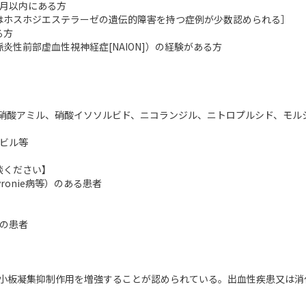
ヵ月以内にある方
はホスホジエステラーゼの遺伝的障害を持つ症例が少数認められる］
る方
性前部虚血性視神経症[NAION]）の経験がある方
亜硝酸アミル、硝酸イソソルビド、ニコランジル、ニトロプルシド、モル
ナビル等
談ください】
onie病等）のある患者
。
中の患者
小板凝集抑制作用を増強することが認められている。出血性疾患又は消