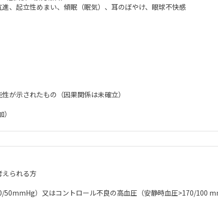
亢進、起立性めまい、傾眠（眠気）、耳のぼやけ、眼球不快感
能性が示されたもの（因果関係は未確立）
加）
考えられる方
50mmHg）⼜はコントロール不良の⾼⾎圧（安静時⾎圧>170/100 m