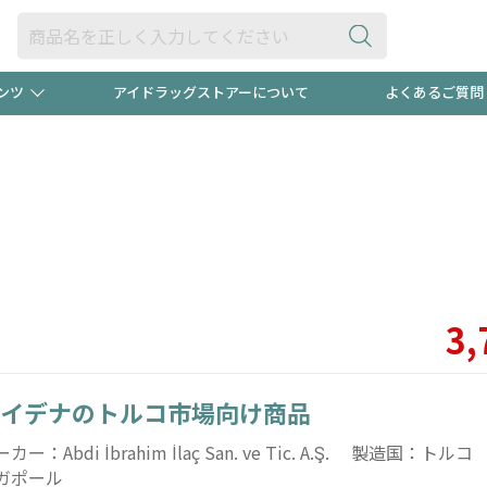
ンツ
アイドラッグストアーについて
よくあるご質問
・ヘアケア
ダイエット
ビュー
録ポイント2倍600円分プレ
【早割】
ック分は
医薬品(OTC)
衛生用品・日用品
防災用
頭皮ストレスを完全リセッ
ト用品
オトナ向け
新規登録
3,
イデナのトルコ市場向け商品
プログラム
友だち大
カー：Abdi İbrahim İlaç San. ve Tic. A.Ş. 製造国：
ガポール