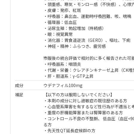
・頭重感、寒気・モンロー感（不快感）、心悸
・皮膚：発疹、紅斑
・呼吸器：鼻出血、運動時呼吸困難、咳、喘鳴
・循環器：低血圧
・泌尿生殖：勃起増加（持続感）
・眼：視覚異常
・消化器：胃食道逆流（GERD）、嘔吐、下痢
・神経・精神：ふらつき、疲労感
市販後の統合評価で相対的に多く報告された可
・呼吸器系：咽頭炎
・代謝・栄養：クレアチンキナーゼ上昇（CK増
・肝・胆道系：γ-GTP上昇
成分
ウデナフィル100mg
補足
【以下の方は服用しないでください】
・本剤の成分に対し過敏症の既往歴のある方
・心血管系障害を有するなど性行為が不適当と
・重度の肝機能障害または腎障害のある方
・コントロール不良の不整脈、 低⾎圧（⾎圧<90/
る方
・先天性QT延長症候群の方