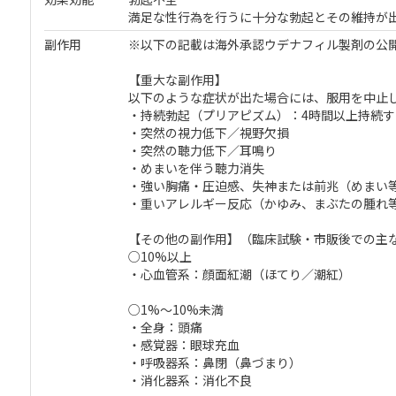
満足な性行為を行うに十分な勃起とその維持が
副作用
※以下の記載は海外承認ウデナフィル製剤の公
【重大な副作用】
以下のような症状が出た場合には、服用を中止
・持続勃起（プリアピズム）：4時間以上持続
・突然の視力低下／視野欠損
・突然の聴力低下／耳鳴り
・めまいを伴う聴力消失
・強い胸痛・圧迫感、失神または前兆（めまい
・重いアレルギー反応（かゆみ、まぶたの腫れ
【その他の副作用】（臨床試験・市販後での主
○10%以上
・心血管系：顔面紅潮（ほてり／潮紅）
○1%～10%未満
・全身：頭痛
・感覚器：眼球充血
・呼吸器系：鼻閉（鼻づまり）
・消化器系：消化不良