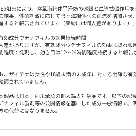
。
DE5阻害により、陰茎海綿体平滑筋の弛緩と血管拡張作用を
の結果、性的刺激に応じて陰茎海綿体への血流を増加させ
進すると報告されています（薬効には個人差があります）
有効成分ウデナフィルの効果持続時間
人差がありますが、有効成分ウデナフィルの効果は概ね服用
間程度で発現し、効き目は12～24時間程度持続すると報告
。
お、ザイデナは女性や18歳未満の未成年に対する明確な有
確認されていません。
本製品は日本国内未承認の個人輸入対象品です。以下の記
デナフィル製剤等の公開情報を基にした成分一般情報で、
方の代替にはなりません。