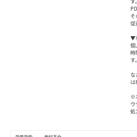
す
P
そ
促
▼
個
時
す
な
は
※
ウ
処
効果効能
勃起不全