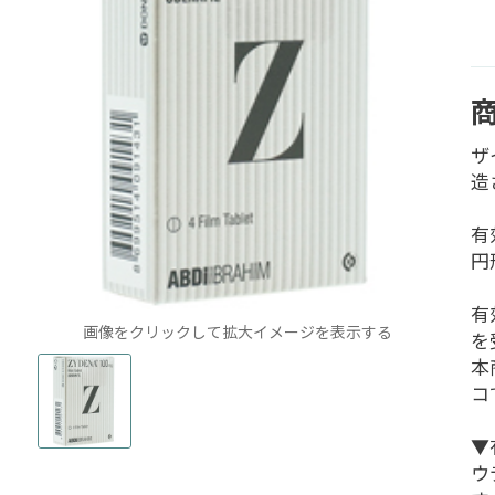
ザイ
造
有
円
有
画像をクリックして拡大イメージを表示する
を
本商
コ
▼
ウ