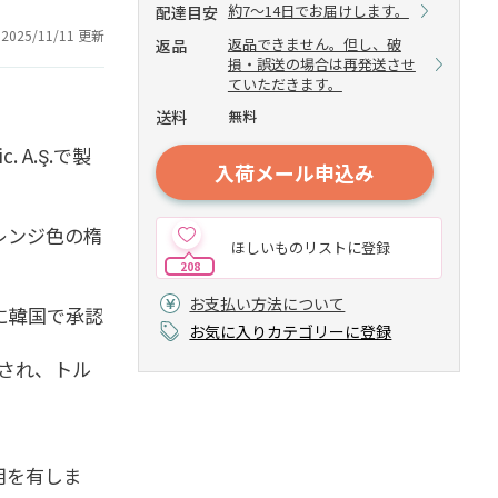
約7～14日でお届けします。
配達目安
2025/11/11 更新
返品できません。但し、破
返品
損・誤送の場合は再発送させ
ていただきます。
送料
無料
. A.Ş.で製
入荷メール申込み
レンジ色の楕
ほしいものリストに登録
208
お支払い方法について
に韓国で承認
お気に入りカテゴリーに登録
ス供与され、トル
用を有しま