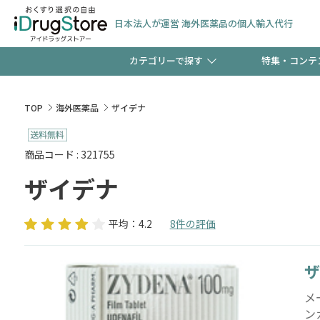
日本法人が運営 海外医薬品の個人輸入代行
カテゴリーで探す
特集・コンテ
サプリメント
頭皮
【週末限定】新規会員登
TOP
海外医薬品
ザイデナ
ゼント中!!
コンタクトレンズ
一般
商品コード : 321755
ザイデナ
極冷メントールで、夏の
検査キット
ペッ
ト！
平均：4.2
8件の評価
ザ
当店スタッフが贈る音声
メー
ン