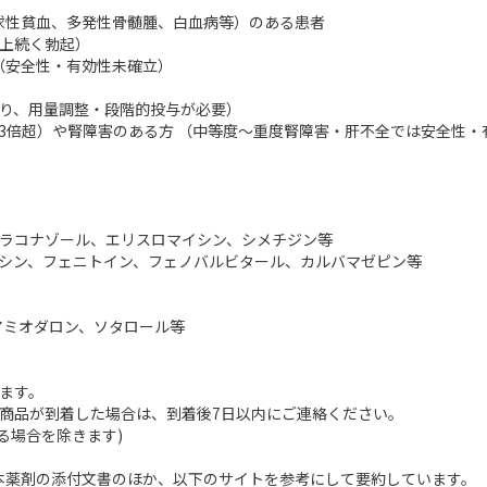
球性貧血、多発性骨髄腫、白血病等）のある患者
上続く勃起）
（安全性・有効性未確立）
あり、用量調整・段階的投与が必要）
の3倍超）や腎障害のある方 （中等度～重度腎障害・肝不全では安全性・
イトラコナゾール、エリスロマイシン、シメチジン等
ンピシン、フェニトイン、フェノバルビタール、カルバマゼピン等
アミオダロン、ソタロール等
ます。
商品が到着した場合は、到着後7日以内にご連絡ください。
る場合を除きます)
本薬剤の添付文書のほか、以下のサイトを参考にして要約しています。