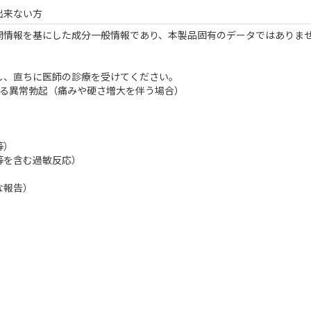
出来ない方
開情報を基にした成分一般情報であり、本製品固有のデータではありま
し、直ちに医師の診療を受けてください。
する異常勃起（痛みや硬さ増大を伴う場合）
等）
等を含む過敏反応）
な報告）