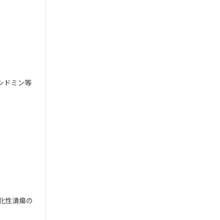
シドミン等
化性潰瘍の