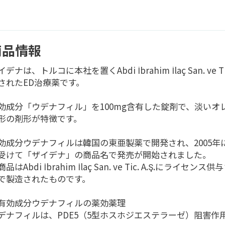
商品情報
デナは、トルコに本社を置くAbdi İbrahim İlaç San. ve Tic
されたED治療薬です。
効成分「ウデナフィル」を100mg含有した錠剤で、淡いオ
形の剤形が特徴です。
効成分ウデナフィルは韓国の東亜製薬で開発され、2005年
受けて「ザイデナ」の商品名で発売が開始されました。
品はAbdi İbrahim İlaç San. ve Tic. A.Ş.にライセン
で製造されたものです。
有効成分ウデナフィルの薬効薬理
デナフィルは、PDE5（5型ホスホジエステラーゼ）阻害作