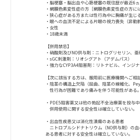
・脳梗塞・脳出血や心筋梗塞の既往歴が最近6
・網膜色素変性症の方［網膜色素変性症の方に
・狭心症がある方または性行為中に胸痛が生じ
・眼への血流不足による片眼の視力喪失（非動脈炎
・女性
・18歳未満
【併用禁忌】
・硝酸剤及びNO供与剤：ニトログリセリン、
・sGC刺激剤：リオシグアト（アデムパス）
・強力なCYP3A4阻害剤：リトナビル、インジ
【次に該当する方は、服用前に医療機関へご相
・陰茎の構造上欠陥（屈曲、陰茎の線維化、Peyr
性行為が困難であり痛みを伴う可能性がある
・PDE5阻害薬又は他の勃起不全治療薬を投与
併用使用に関する安全性は確立していない。
・出血性疾患又は消化性潰瘍のある患者
ニトロプルシドナトリウム（NO供与剤）の血
ある患者に対する安全性は確立していない。