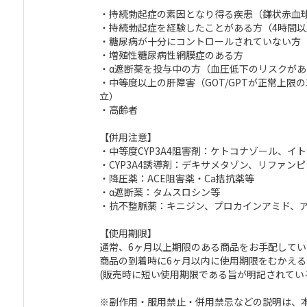
・持続勃起症の素因となり得る疾患（鎌状赤血
・持続勃起症を経験したことがある方（4時間以
・糖尿病が十分にコントロールされていない方
・増殖性糖尿病性網膜症のある方
・α遮断薬を投与中の方（血圧低下のリスクが
・中等度以上の肝障害（GOT/GPTが正常上限
立）
・高齢者
【併用注意】
・中等度CYP3A4阻害剤：ケトコナゾール、
・CYP3A4誘導剤：デキサメタゾン、リファ
・降圧薬：ACE阻害薬・Ca拮抗薬等
・α遮断薬：タムスロシン等
・抗不整脈薬：キニジン、プロカインアミド、
【使用期限】
通常、6ヶ月以上期限のある商品をお手配してい
商品の到着時に6ヶ月以内に使用期限をむかえる
(販売時に短い使用期限である旨が明記されてい
※副作用・服用禁止・併用禁忌などの説明は、