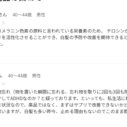
さん
40～44歳 男性
はメラニン色素の原料と言われている栄養素のため、 チロシン
きを活性化させることができ、白髪の予防や改善を期待できる
た。
ん
40～44歳 男性
物忘れ（物を置いた瞬間に忘れる、忘れ物を取りに2回も3回も階
かしてADHDなのか？と疑っております。といっても、私生活
な状況なので、薬品ではなく、まずはサプリで改善できないか
思いますが、白髪も多い昨今、止める理由もないのでこのまま