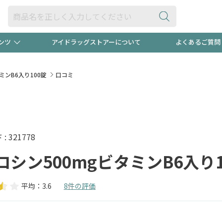
ンツ
アイドラッグストアーについて
よくあるご質問
・ヘアケア
ダイエット
ビュー
"3種類"出現中！今月のスト
極冷メン
ミンB6入り100錠
口コミ
ト！
医薬品(OTC)
衛生用品・日用品
防災用
るクーポンプレゼント中！！
ト用品
オトナ向け
当店スタ
 321778
チロシン500mgビタミンB6入り1
平均：3.6
8件の評価
ポンも不定期配信
今売れて