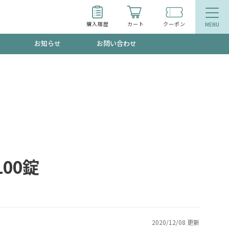
購入履歴
カート
クーポン
お知らせ
お問い合わせ
ティ
エイジングケア
トールで、夏の頭皮ストレスを完全リセッ
品
食品
ッフが贈る音声プログラム
00錠
いるものが一目でわかるランキング
2020/12/08 更新