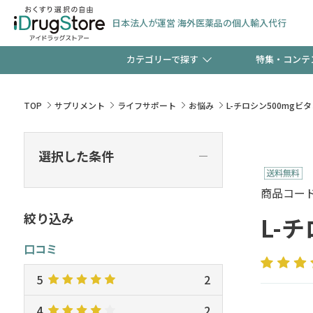
日本法人が運営 海外医薬品の個人輸入代行
カテゴリーで探す
特集・コンテ
サプリメント
頭皮
【早割】お得なクーポン
TOP
サプリメント
ライフサポート
お悩み
L-チロシン500mgビタ
ック分は今の内に！
コンタクトレンズ
一般
選択した条件
―
検査キット
新規登録で！今すぐ使え
ペッ
商品コード :
絞り込み
L-
口コミ
友だち大募集！限定クー
5
2
4
2