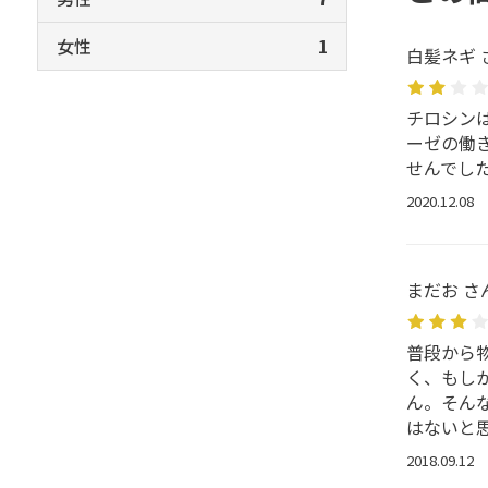
女性
1
白髪ネギ 
チロシン
ーゼの働
せんでし
2020.12.08
まだお さ
普段から
く、もし
ん。そん
はないと
2018.09.12