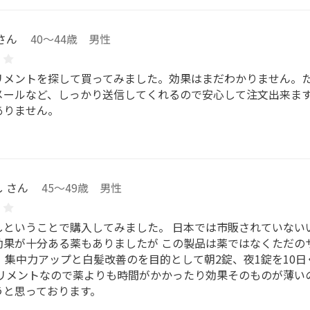
さん
40～44歳 男性
リメントを探して買ってみました。効果はまだわかりません。
メールなど、しっかり送信してくれるので安心して注文出来ま
ありません。
 さん
45～49歳 男性
しということで購入してみました。 日本では市販されていない
効果が十分ある薬もありましたが この製品は薬ではなくただの
。 集中力アップと白髪改善のを目的として朝2錠、夜1錠を10
プリメントなので薬よりも時間がかかったり効果そのものが薄い
うと思っております。