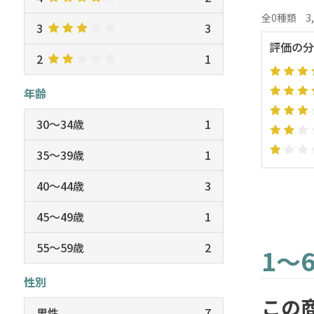
全0種類
3
3
3
評価の分
2
1
年齢
30～34歳
1
35～39歳
1
40～44歳
3
45～49歳
1
55～59歳
2
1～
性別
この
男性
7