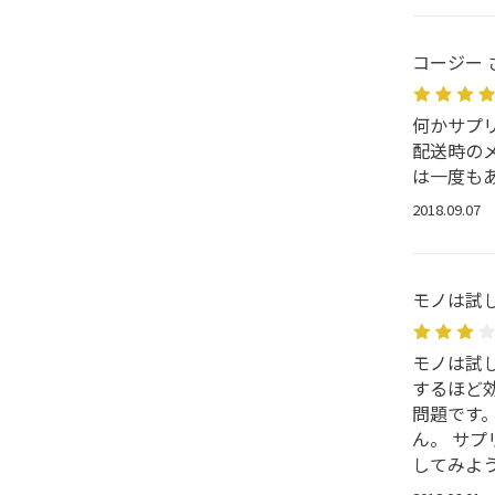
コージー 
何かサプ
配送時の
は一度も
2018.09.07
モノは試し
モノは試
するほど
問題です
ん。 サ
してみよ