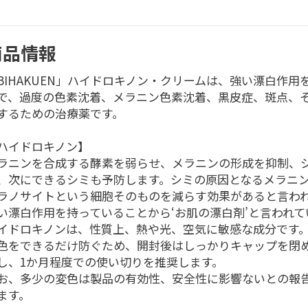
商品情報
BIHAKUEN」ハイドロキノン・クリームは、強い漂白作用
で、過度の色素沈着、メラニン色素沈着、黒皮症、斑点、
するための治療薬です。
ハイドロキノン】
ラニンを合成する酵素を弱らせ、メラニンの形成を抑制、
、次にできるシミも予防します。シミの原因となるメラニ
ラノサイトという細胞そのものを減らす効果があると言わ
い漂白作用を持っていることから‘お肌の漂白剤’と言われて
イドロキノンは、性質上、熱や光、空気に敏感な成分です
色をできるだけ防ぐため、開封後はしっかりキャップを閉
し、1か月程度での使い切りを推奨します。
お、多少の変色は製品の有効性、安全性に影響ないとの報
ます。