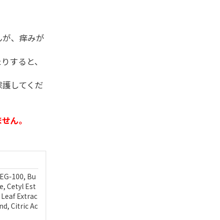
んが、痒みが
たりすると、
保護してくだ
ません。
PEG-100, Bu
, Cetyl Est
 Leaf Extrac
d, Citric Ac