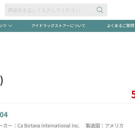
ンツ
アイドラッグストアーについて
よくあるご質問
・ヘアケア
ダイエット
ビュー
"3種類"出現中！今月のスト
極冷メン
ト！
医薬品(OTC)
衛生用品・日用品
防災用
)
るクーポンプレゼント中！！
ト用品
オトナ向け
当店スタ
.04
ポンも不定期配信
今売れて
カー：Ca Botana International Inc. 製造国：アメリカ