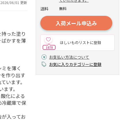
ていただきます。
2026/06/01 更新
送料
無料
入荷メール申込み
を持った塗り
そばかすを薄
ほしいものリストに登録
1878
お支払い方法について
お気に入りカテゴリーに登録
シミを薄く
ンを作り出す
れています。
います。
。酸化による
め冷蔵庫で保
告が入ってお