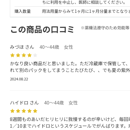
ちに利用を中止し、医師に相談してください。
購入数量
用法用量からみて1ヶ月に1ヶ月分量までとなり
この商品の口コミ
※薬機法遵守のため効能等
みづほ さん
40～44歳 女性
かなり良い商品だと思いました。ただ冷蔵庫で保管して
れて別のパックをしてまうことたびたび、、でも夏の紫
2024.08.22
ハイドロ さん
40～44歳 女性
8週間ものあいだヒリヒリに我慢するのが辛いけど、毎回頑
1／10までハイドロというスケジュールでがんばります