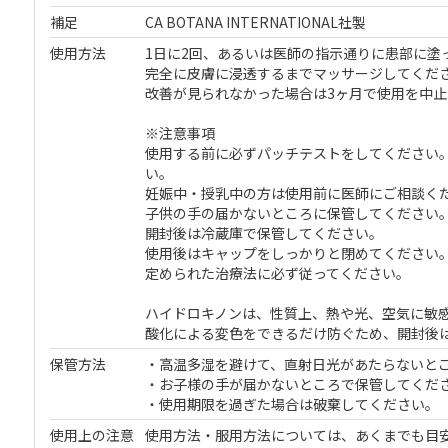
補足
CA BOTANA INTERNATIONAL社製
使用方法
1日に2回、あるいは医師の指示通りに患部に塗
完全に皮膚に浸透するまでマッサージしてくだ
改善が見られなかった場合は3ヶ月で使用を中
※注意事項
使用する前に必ずパッチテストをしてください
い。
妊娠中・授乳中の方は使用前に医師にご相談く
子供の手の届かないところに保管してください
開封後は冷蔵庫で保管してください。
使用後はキャップをしっかりと閉めてください
定められた治療法に必ず従ってください。
ハイドロキノンは、性質上、熱や光、空気に敏
酸化による変色をできるだけ防ぐため、開封後
保管方法
・高温多湿を避けて、直射日光があたらないと
・お子様の手が届かないところで保管してくだ
・使用期限を過ぎた場合は破棄してください。
使用上の注意
使用方法・服用方法については、あくまでも目