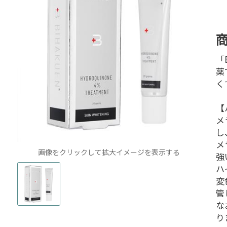
「
薬
く
【
メ
し
メ
画像をクリックして拡大イメージを表示する
強
ハ
変
管
な
り