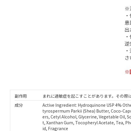
※
・
患
出
・
逆
・
さ
※
副作用
まれに過敏症を起こすことがあります。その際
成分
Active Ingredient: Hydroquinone USP 4% Other
tyrospermum Parkii (Shea) Butter, Coco-Capry
ers, Cetyl Alcohol, Glycerine, Vegetable Oil,
t, Xanthan Gum, Tocopheryl Acetate, Tea, Phe
id, Fragrance