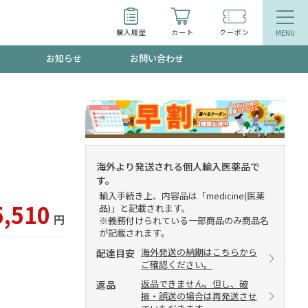
購入履歴
カート
クーポン
お知らせ
お問い合わせ
ティ
エイジングケア
トールで、夏の頭皮ストレスを完全リセッ
品
食品
海外より発送される個人輸入医薬品で
す。
ッフが贈る音声プログラム
輸入手続き上、内容品は「medicine(医薬
5,510
品)」と記載されます。
円
※義務付けられている一部商品のみ商品名
が記載されます。
海外発送の納期はこちらから
配達目安
いるものが一目でわかるランキング
ご確認ください。
返品できません。但し、破
返品
損・誤送の場合は再発送させ