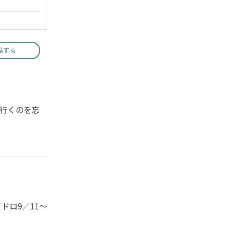
稿する
行くのを忘
ドロ9／11〜