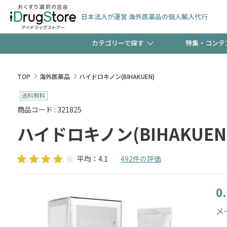
日本法人が運営 海外医薬品の個人輸入代行
カテゴリーで探す
特集・コンテ
サプリメント
頭皮
【早割】お得なクーポン
TOP
海外医薬品
ハイドロキノン(BIHAKUEN)
ック分は今の内に！
コンタクトレンズ
一般
商品コード : 321825
ハイドロキノン(BIHAKUEN
検査キット
新規登録で！今すぐ使え
ペッ
平均：4.1
492件の評価
0
友だち大募集！限定クー
メー