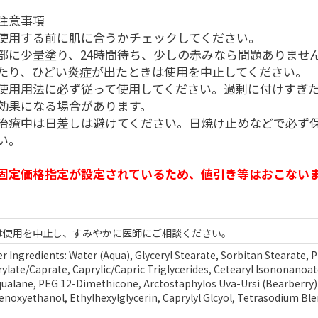
注意事項
使用する前に肌に合うかチェックしてください。
部に少量塗り、24時間待ち、少しの赤みなら問題ありませ
たり、ひどい炎症が出たときは使用を中止してください。
使用用法に必ず従って使用してください。過剰に付けすぎ
効果になる場合があります。
治療中は日差しは避けてください。日焼け止めなどで必ず
い。
固定価格指定が設定されているため、値引き等はおこない
は使用を中止し、すみやかに医師にご相談ください。
 Ingredients: Water (Aqua), Glyceryl Stearate, Sorbitan Stearate, 
late/Caprate, Caprylic/Capric Triglycerides, Cetearyl Isononanoate
 Squalane, PEG 12-Dimethicone, Arctostaphylos Uva-Ursi (Bearberry)
noxyethanol, Ethylhexylglycerin, Caprylyl Glcyol, Tetrasodium Blen