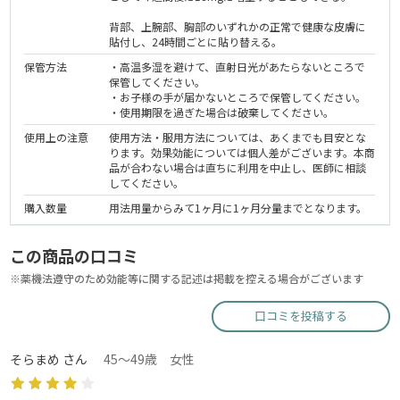
背部、上腕部、胸部のいずれかの正常で健康な皮膚に
貼付し、24時間ごとに貼り替える。
保管方法
・高温多湿を避けて、直射日光があたらないところで
保管してください。
・お子様の手が届かないところで保管してください。
・使用期限を過ぎた場合は破棄してください。
使用上の注意
使用方法・服用方法については、あくまでも目安とな
ります。効果効能については個人差がございます。本商
品が合わない場合は直ちに利用を中止し、医師に相談
してください。
購入数量
用法用量からみて1ヶ月に1ヶ月分量までとなります。
この商品の口コミ
※薬機法遵守のため効能等に関する記述は掲載を控える場合がございます
口コミを投稿する
そらまめ さん
45～49歳 女性