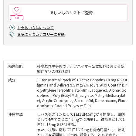
ほしいものリストに登録
10
お支払い方法について
お気に入りカテゴリーに登録
効果効能
軽度及び中等度のアルツハイマー型認知症における認
知症症状の進行抑制
成分
1 Transdermal Patch of 10 cm2 Contains 18 mg Rivast
igmine and Delivers 9.5 mg/24 Hours. Also Contains: P
olyethylene Terephthalate Film, Lacquered, Alpha-Toc
opherol, Poly (Butyl Methacrylate, Methyl Methacrylat
e), Acrylic Copolymer, Silicone Oil, Dimethicone, Fluor
opolymer Coated Polyester Film.
使用方法
リバスチグミンとして1日1回4.5mgから開始し、原則
として4週間ごとに4.5mgずつ増量し、維持量として1
日1回18mgを貼付する。
また、状態に応じて1日1回9mgを開始用量とし、原則
として４週間後に18mgに増量することもできる。