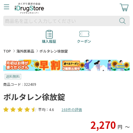
購入履歴
クーポン
TOP
海外医薬品
ボルタレン徐放錠
商品コード : 322409
ボルタレン徐放錠
平均：4.6
168件の評価
2,270
円
〜