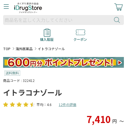
購入履歴
クーポン
TOP
海外医薬品
イトラコナゾール
商品コード : 322412
イトラコナゾール
平均：4.6
12件の評価
7,410
円
〜