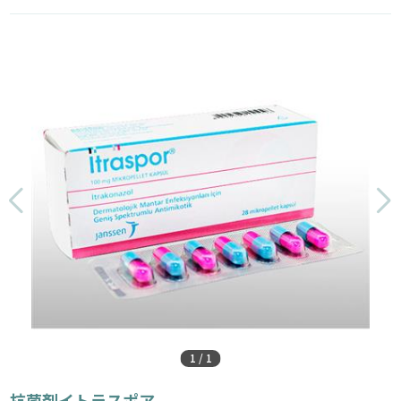
1
/
1
抗菌剤イトラスポア