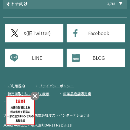
オトナ向け
1,788
X(旧Twitter)
Facebook
LINE
BLOG
ご利用規約
プライバシーポリシー
特定商取引法に基づく表示
医薬品店舗販売業
荷物追跡
サイト運営・企画：
株式会社オズ・インターナショナル
〒103-0013
東京都中央区日本橋人形町3-8-1TT-2ビル11F
入荷メール申込み