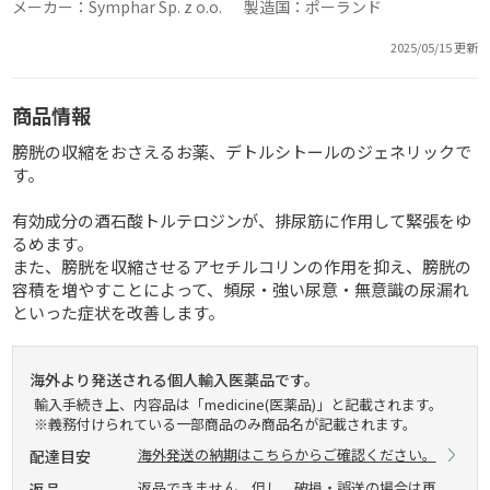
メーカー：Symphar Sp. z o.o. 製造国：ポーランド
2025/05/15 更新
商品情報
膀胱の収縮をおさえるお薬、デトルシトールのジェネリックで
す。
有効成分の酒石酸トルテロジンが、排尿筋に作用して緊張をゆ
るめます。
また、膀胱を収縮させるアセチルコリンの作用を抑え、膀胱の
容積を増やすことによって、頻尿・強い尿意・無意識の尿漏れ
といった症状を改善します。
海外より発送される個人輸入医薬品です。
輸入手続き上、内容品は「medicine(医薬品)」と記載されます。
※義務付けられている一部商品のみ商品名が記載されます。
海外発送の納期はこちらからご確認ください。
配達目安
返品できません。但し、破損・誤送の場合は再
返品