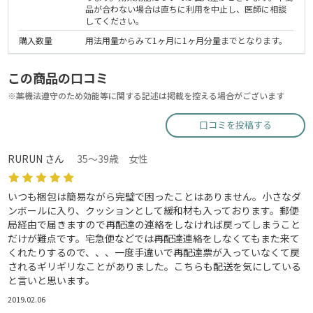
品が合わない場合は直ちに利用を中止し、医師に相談
してください。
購入数量
用法用量からみて1ヶ月に1ヶ月分量までとなります。
この商品の口コミ
※薬機法遵守のため効能等に関する記述は掲載を控える場合がございます
口コミを投稿する
RURUN さん
35～39歳 女性
いつも梱包は簡易ながら完璧で困ったことはありません。小さなダ
ンボールに入り、クッションとして緩和材も入っております。郵便
局経由で届きますので再配達の連絡をしなければ戻ってしまうこと
だけが難点です。宅急便などでは再配達連絡をしなくてもまた来て
くれたりするので、、、一度手違いで再配達票が入っていなくて戻
されるギリギリなことがありました。こちらも配送を気にしている
と言いと思います。
2019.02.06