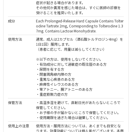
症状が起きる場合があります。
その他何か異常を感じた場合は、すぐに医師の診察を
受けることを推奨いたします。
成分
Each Prolonged-Release Hard Capsule Contains Tolter
odine Tartrate 2mg, Corresponding to Tolterodine 1.3
7mg. Contains Lactose Monohydrate.
使用方法
通常、成人は2カプセル（酒石酸トルテロジン4mg）を
1日1回）服用します。
（患者に応じて、用量は減らしてください）
※以下の方は、使用をしないでください。
・有効成分に対して過敏症の既往歴のある方
・尿閉を有する方
・閉塞隅角緑内障の方
・重篤な心疾患のある方
・麻痺性イレウスのある方
・胃アトニー、腸アトニーのある方
・重症筋無力症の方
保管方法
・高温多湿を避けて、直射日光があたらないところで
保管してください。
・お子様の手が届かないところで保管してください。
・使用期限を過ぎた場合は破棄してください。
使用上の注意
使用方法・服用方法については、あくまでも目安とな
ります。効果効能については個人差がございます。本商