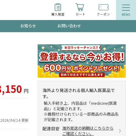
購入履歴
カート
クーポン
お知らせ
お問い合わせ
ティ
エイジングケア
お得なクーポン"3種類"出現中！今月のスト
今の内に！
品
食品
で！今すぐ使えるクーポンプレゼント中！！
8,150
海外より発送される個人輸入医薬品で
円
す。
輸入手続き上、内容品は「medicine(医薬
品)」と記載されます。
募集！限定クーポンも不定期配信
※義務付けられている一部商品のみ商品名
が記載されます。
2026/04/14 更新
海外発送の納期はこちらから
配達目安
ご確認ください。