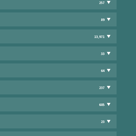
257
89
13,971
33
64
237
605
23