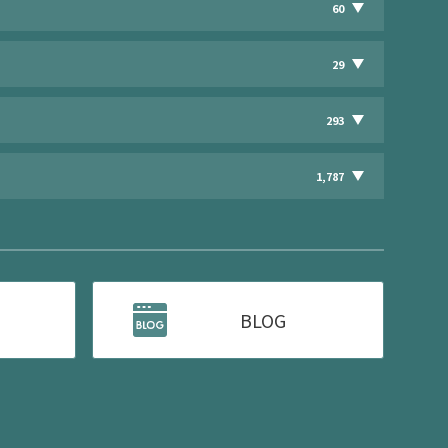
60
29
293
1,787
BLOG