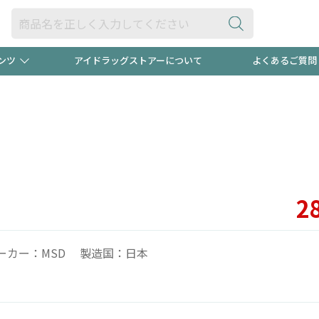
ンツ
アイドラッグストアーについて
よくあるご質問
・ヘアケア
ダイエット
ビュー
録ポイント2倍600円分プレ
【早割】
ック分は
医薬品(OTC)
衛生用品・日用品
防災用
頭皮ストレスを完全リセッ
ト用品
オトナ向け
新規登録
2
ーカー：MSD 製造国：日本
プログラム
友だち大