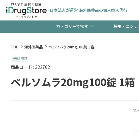
日本法人が運営 海外医薬品の個人輸入代行
カテゴリーで探す
特集・コンテ
サプリメント
頭皮
【週末限定】新規会員登
TOP
海外医薬品
ベルソムラ20mg100錠 1箱
ゼント中!!
コンタクトレンズ
一般
商品コード : 322762
ベルソムラ20mg100錠 1箱
極冷メントールで、夏の
検査キット
ペッ
ト！
メ
当店スタッフが贈る音声