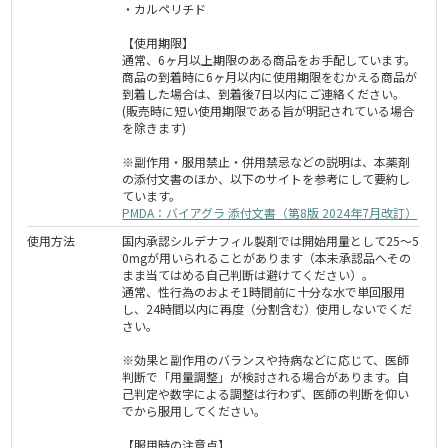
・カルペリチド
【使用期限】
通常、6ヶ月以上期限のある商品をお手配しています。
商品の到着時に6ヶ月以内に使用期限をむかえる商品が
到着した場合は、到着後7日以内にご連絡ください。
(販売時に短い使用期限である旨が明記されている場合
を除きます)
※副作用・服用禁止・併用禁忌などの説明は、本薬剤
の添付文書のほか、以下のサイトを参考にして要約し
ています。
PMDA：バイアグラ 添付文書（第8版 2024年7月改訂）
使用方法
国内承認シルデナフィル製剤では開始用量として25～5
0mgが用いられることがあります（本未承認品へその
まま当てはめる自己判断は避けてください）。
通常、性行為のおよそ1時間前に十分な水で単回服用
し、24時間以内に再度（分割含む）使用しないでくだ
さい。
※効果と副作用のバランスや持病などに応じて、医師
判断で「用量調整」が検討される場合があります。自
己判定や数字による調整は行わず、医師の判断を仰い
でから服用してください。
【服用時の注意点】