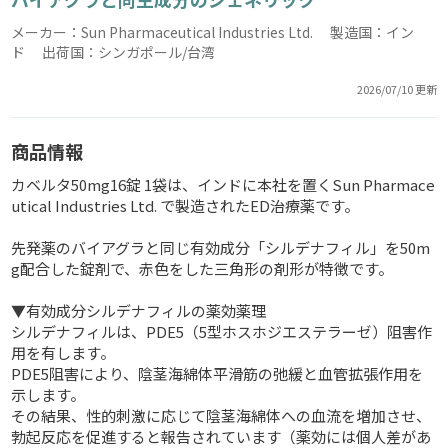
メーカー：Sun Pharmaceutical Industries Ltd. 製造国：イン
ド 出荷国：シンガポール/台湾
2026/07/10 更新
商品情報
カベルタ50mg16錠 1袋は、インドに本社を置くSun Pharmace
utical Industries Ltd. で製造されたED治療薬です。
先発薬のバイアグラと同じ有効成分「シルデナフィル」を50m
g配合した錠剤で、赤色をした三角形の剤形が特徴です。
▼有効成分シルデナフィルの薬効薬理
シルデナフィルは、PDE5（5型ホスホジエステラーゼ）阻害作
用を有します。
PDE5阻害により、陰茎海綿体平滑筋の弛緩と血管拡張作用を
示します。
その結果、性的刺激に応じて陰茎海綿体への血流を増加させ、
勃起反応を促進すると報告されています（薬効には個人差があ