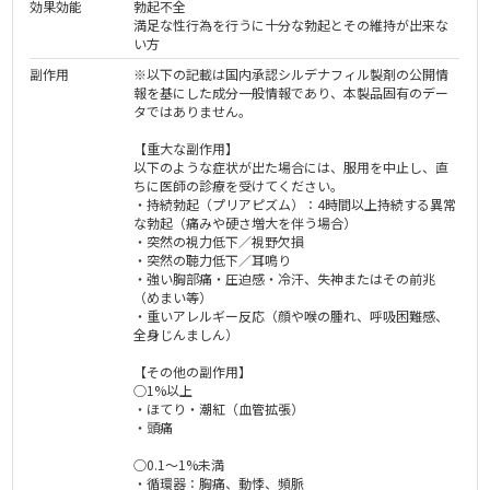
効果効能
勃起不全
満足な性行為を行うに十分な勃起とその維持が出来な
い方
副作用
※以下の記載は国内承認シルデナフィル製剤の公開情
報を基にした成分一般情報であり、本製品固有のデー
タではありません。
【重大な副作用】
以下のような症状が出た場合には、服用を中止し、直
ちに医師の診療を受けてください。
・持続勃起（プリアピズム）：4時間以上持続する異常
な勃起（痛みや硬さ増大を伴う場合）
・突然の視力低下／視野欠損
・突然の聴力低下／耳鳴り
・強い胸部痛・圧迫感・冷汗、失神またはその前兆
（めまい等）
・重いアレルギー反応（顔や喉の腫れ、呼吸困難感、
全身じんましん）
【その他の副作用】
○1%以上
・ほてり・潮紅（血管拡張）
・頭痛
○0.1～1%未満
・循環器：胸痛、動悸、頻脈