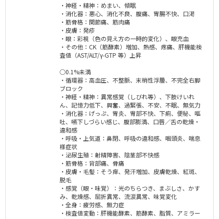
・神経・精神：めまい、傾眠
・消化器：悪心、消化不良、腹痛、胃腸不快、口渇
・筋骨格：関節痛、筋肉痛
・皮膚：発疹
・眼：彩視（色の見え方の一時的変化）、眼充血
・その他：CK（筋酵素）増加、熱感、疼痛、肝機能検
査値（AST/ALT/γ-GTP 等）上昇
○0.1%未満
・循環器：高血圧、不整脈、末梢性浮腫、不完全右脚
ブロック
・神経・精神：異常感覚（しびれ等）、下肢けいれ
ん、記憶力低下、興奮、過緊張、不安、不眠、無気力
・消化器：げっぷ、胃炎、胃部不快、下痢、便秘、嘔
吐、嚥下しづらい感じ、腹部膨満、口唇／舌の乾燥・
違和感
・呼吸・上気道：鼻閉、呼吸の違和感、咽頭炎、喘息
様症状
・泌尿生殖：射精障害、陰茎部不快感
・筋骨格：背部痛、骨痛
・皮膚・毛髪：そう痒、発汗増加、皮膚乾燥、紅斑、
脱毛
・感覚（眼・味覚）：光のちらつき、まぶしさ、かす
み、乾燥感、屈折異常、流涙異常、味覚変化
・全身：疲労感、無力症
・検査値変動：肝機能酵素、筋酵素、脂質、アミラー