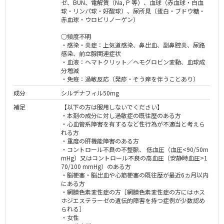
ゼ、BUN、電解質（Na, P 等）、血球（赤血球・白血
球・リンパ球・好酸球）、尿所見（蛋白・ブドウ糖・
赤血球・ウロビリノーゲン）
○頻度不明
・感染・炎症：上気道感染、鼻出血、副鼻腔炎、尿路
感染、前立腺関連症状
・血液：ヘマトクリット／ヘモグロビン変動、血球成
分増減
・免疫：過敏反応（発疹・そう痒を伴うことあり）
成分
シルデナフィル50mg
補足
【以下の方は服用しないでください】
・本剤の成分に対し過敏症の既往歴のある方
・心血管系障害を有するなど性行為が不適当と考えら
れる方
・重度の肝機能障害のある方
・コントロール不良の不整脈、 低⾎圧（⾎圧<90/50m
mHg）⼜はコントロール不良の⾼⾎圧（安静時⾎圧>1
70/100 mmHg）のある方
・脳梗塞・脳出血や心筋梗塞の既往歴が最近6ヵ月以内
にある方
・網膜色素変性症の方［網膜色素変性症の方にはホス
ホジエステラーゼの遺伝的障害を持つ症例が少数認め
られる］
・女性