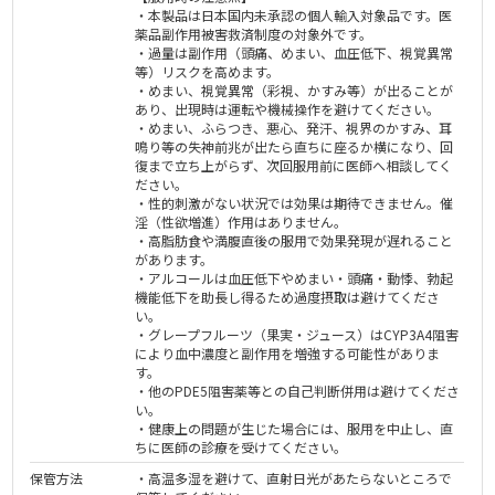
・本製品は日本国内未承認の個人輸入対象品です。医
薬品副作用被害救済制度の対象外です。
・過量は副作用（頭痛、めまい、血圧低下、視覚異常
等）リスクを高めます。
・めまい、視覚異常（彩視、かすみ等）が出ることが
あり、出現時は運転や機械操作を避けてください。
・めまい、ふらつき、悪心、発汗、視界のかすみ、耳
鳴り等の失神前兆が出たら直ちに座るか横になり、回
復まで立ち上がらず、次回服用前に医師へ相談してく
ださい。
・性的刺激がない状況では効果は期待できません。催
淫（性欲増進）作用はありません。
・高脂肪食や満腹直後の服用で効果発現が遅れること
があります。
・アルコールは血圧低下やめまい・頭痛・動悸、勃起
機能低下を助長し得るため過度摂取は避けてくださ
い。
・グレープフルーツ（果実・ジュース）はCYP3A4阻害
により血中濃度と副作用を増強する可能性がありま
す。
・他のPDE5阻害薬等との自己判断併用は避けてくださ
い。
・健康上の問題が生じた場合には、服用を中止し、直
ちに医師の診療を受けてください。
保管方法
・高温多湿を避けて、直射日光があたらないところで