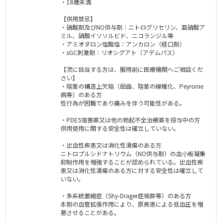
・18歳未満
【併用禁忌】
・硝酸剤及びNO供与剤：ニトログリセリン、亜硝酸ア
ミル、硝酸イソソルビド、ニコランジル等
・アミオダロン塩酸塩：アンカロン（経口剤）
・sGC刺激剤：リオシグアト（アデムパス）
【次に該当する方は、服用前に医療機関へご相談くだ
さい】
・陰茎の構造上欠陥（屈曲、陰茎の線維化、Peyronie
病等）のある方
性行為が困難であり痛みを伴う可能性がある。
・PDE5阻害薬又は他の勃起不全治療薬を投与中の方
併用使用に関する安全性は確立していない。
・出血性疾患又は消化性潰瘍のある方
ニトロプルシドナトリウム（NO供与剤）の血小板凝集
抑制作用を増強することが認められている。出血性疾
患又は消化性潰瘍のある方に対する安全性は確立して
いない。
・多系統萎縮症（Shy-Drager症候群等）のある方
本剤の血管拡張作用により、原疾患による低血圧を増
悪させることがある。