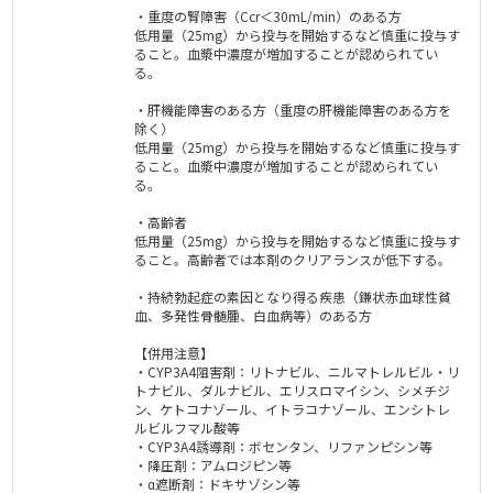
・重度の腎障害（Ccr＜30mL/min）のある方
低用量（25mg）から投与を開始するなど慎重に投与す
ること。血漿中濃度が増加することが認められてい
る。
・肝機能障害のある方（重度の肝機能障害のある方を
除く）
低用量（25mg）から投与を開始するなど慎重に投与す
ること。血漿中濃度が増加することが認められてい
る。
・高齢者
低用量（25mg）から投与を開始するなど慎重に投与す
ること。高齢者では本剤のクリアランスが低下する。
・持続勃起症の素因となり得る疾患（鎌状赤血球性貧
血、多発性骨髄腫、白血病等）のある方
【併用注意】
・CYP3A4阻害剤：リトナビル、ニルマトレルビル・リ
トナビル、ダルナビル、エリスロマイシン、シメチジ
ン、ケトコナゾール、イトラコナゾール、エンシトレ
ルビルフマル酸等
・CYP3A4誘導剤：ボセンタン、リファンピシン等
・降圧剤：アムロジピン等
・α遮断剤：ドキサゾシン等