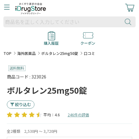
購入履歴
クーポン
TOP
海外医薬品
ボルタレン25mg50錠
口コミ
商品コード : 323026
ボルタレン25mg50錠
絞り込む
平均：4.6
246件の評価
全2種類
2,530円 ～ 3,720円