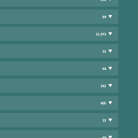
89
13,973
33
64
241
605
23
60