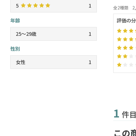
5
1
全2種類
2
年齢
評価の分
25～29歳
1
性別
女性
1
1
件
この