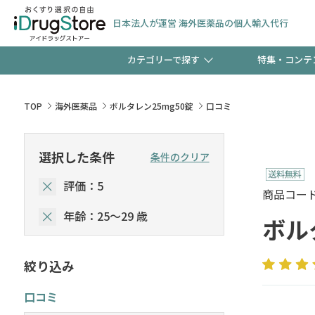
日本法人が運営 海外医薬品の個人輸入代行
カテゴリーで探す
特集・コンテ
サプリメント
頭皮
【早割】お得なクーポン
TOP
海外医薬品
ボルタレン25mg50錠
口コミ
ック分は今の内に！
コンタクトレンズ
一般
選択した条件
条件のクリア
評価：5
検査キット
新規登録で！今すぐ使え
ペッ
商品コード :
年齢：25～29 歳
ボル
絞り込み
友だち大募集！限定クー
口コミ