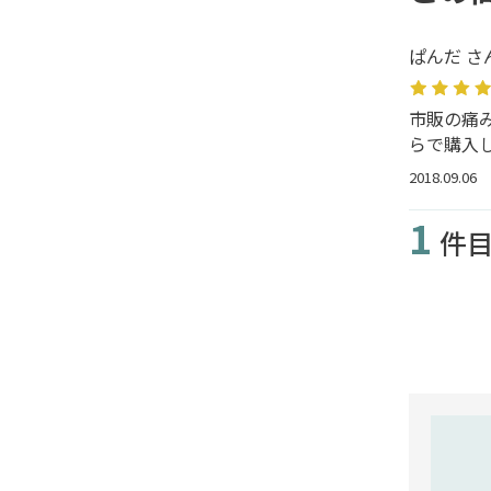
ぱんだ さ
市販の痛
らで購入
2018.09.06
1
件