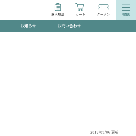
購入履歴
カート
クーポン
お知らせ
お問い合わせ
ティ
エイジングケア
トールで、夏の頭皮ストレスを完全リセッ
品
食品
ッフが贈る音声プログラム
いるものが一目でわかるランキング
2018/09/06 更新