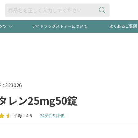
ンツ
アイドラッグストアーについて
よくあるご質問
・ヘアケア
ダイエット
ビュー
"3種類"出現中！今月のスト
極冷メン
ト！
医薬品(OTC)
衛生用品・日用品
防災用
るクーポンプレゼント中！！
ト用品
オトナ向け
当店スタ
 323026
タレン25mg50錠
平均：4.6
245件の評価
ポンも不定期配信
今売れて