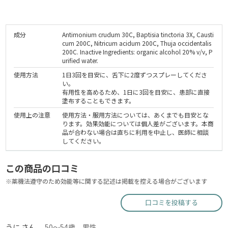
成分
Antimonium crudum 30C, Baptisia tinctoria 3X, Causti
cum 200C, Nitricum acidum 200C, Thuja occidentalis
200C. Inactive Ingredients: organic alcohol 20% v/v, P
urified water.
使用方法
1日3回を目安に、舌下に2度ずつスプレーしてくださ
い。
有用性を高めるため、1日に3回を目安に、患部に直接
塗布することもできます。
使用上の注意
使用方法・服用方法については、あくまでも目安とな
ります。効果効能については個人差がございます。本商
品が合わない場合は直ちに利用を中止し、医師に相談
してください。
この商品の口コミ
※薬機法遵守のため効能等に関する記述は掲載を控える場合がございます
口コミを投稿する
うに さん
50～54歳 男性