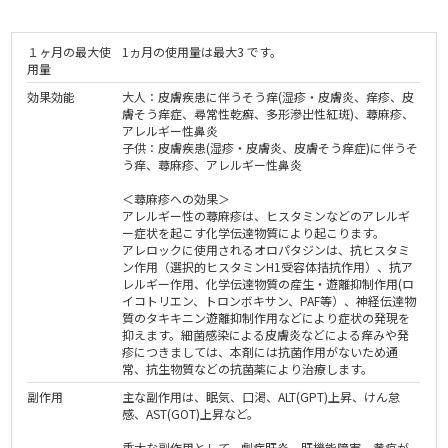
１ヶ月の最大使
1ヵ月の使用量は最大3 です。
用量
効果効能
大人：皮膚疾患に伴うそう痒(湿疹・皮膚炎、痒疹、皮
膚そう痒症、尋常性乾癬、多形滲出性紅斑)、蕁麻疹、
アレルギー性鼻炎
子供：皮膚疾患(湿疹・皮膚炎、皮膚そう痒症)に伴うそ
う痒、蕁麻疹、アレルギー性鼻炎
＜蕁麻疹への効果＞
アレルギー性の蕁麻疹は、ヒスタミンなどのアレルギ
ー症状を起こす化学伝達物質により起こります。
アレロックに使用されるオロパタジンは、抗ヒスタミ
ン作用（選択的ヒスタミンH1受容体拮抗作用）、抗ア
レルギー作用、化学伝達物質の産生・遊離抑制作用(ロ
イコトリエン、トロンボキサン、PAF等）、神経伝達物
質のタキキニン遊離抑制作用などにより症状の発現を
抑えます。細菌感染による皮膚炎などによる痒みや発
疹につきましては、本剤には抗菌作用がないため通
常、抗生物質などの抗菌薬により治療します。
副作用
主な副作用は、眠気、口渇、ALT(GPT)上昇、けん怠
感、AST(GOT)上昇など。
重大な副作用として、劇症肝炎、肝機能障害、黄疸が