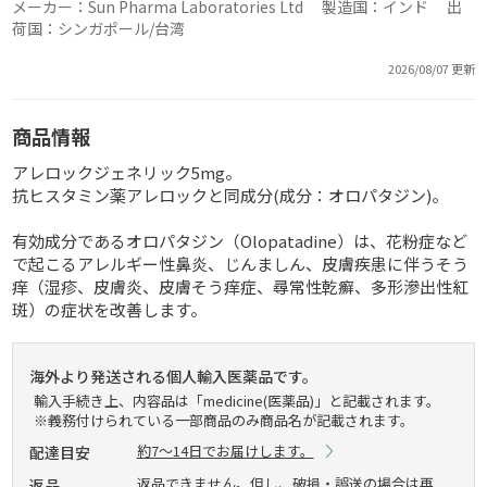
メーカー：Sun Pharma Laboratories Ltd 製造国：インド 出
荷国：シンガポール/台湾
2026/08/07 更新
商品情報
アレロックジェネリック5mg。
抗ヒスタミン薬アレロックと同成分(成分：オロパタジン)。
有効成分であるオロパタジン（Olopatadine）は、花粉症など
で起こるアレルギー性鼻炎、じんましん、皮膚疾患に伴うそう
痒（湿疹、皮膚炎、皮膚そう痒症、尋常性乾癬、多形滲出性紅
斑）の症状を改善します。
海外より発送される個人輸入医薬品です。
輸入手続き上、内容品は「medicine(医薬品)」と記載されます。
※義務付けられている一部商品のみ商品名が記載されます。
約7～14日でお届けします。
配達目安
返品できません。但し、破損・誤送の場合は再
返品