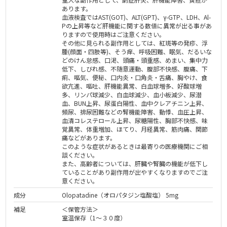
あります。
血液検査ではAST(GOT)、ALT(GPT)、γ-GTP、LDH、Al-
Pの上昇等など肝機能に関する数値に異常が出る事があ
りますので使用時はご注意ください。
その他に見られる副作用としては、紅斑等の発疹、浮
腫(顔面・四肢等)、そう痒、呼吸困難、眠気、だるいな
どのけん怠感、口渇、頭痛・頭重感、めまい、集中力
低下、しびれ感、不随意運動、腹部不快感、腹痛、下
痢、嘔気、便秘、口内炎・口角炎・舌痛、胸やけ、食
欲亢進、嘔吐、肝機能異常、白血球増多、好酸球増
多、リンパ球減少、白血球減少、血小板減少、尿潜
血、BUN上昇、尿蛋白陽性、血中クレアチニン上昇、
頻尿、排尿困難などの腎機能障害、動悸、血圧上昇、
血清コレステロール上昇、尿糖陽性、胸部不快感、味
覚異常、体重増加、ほてり、月経異常、筋肉痛、関節
痛などがあります。
このような症状があるときは最寄りの医療機関にご相
談ください。
また、高齢者については、肝臓や腎臓の機能が低下し
ていることがあり副作用が出やすくなりますのでご注
意ください。
成分
Olopatadine（オロパタジン塩酸塩） 5mg
補足
＜保管方法＞
室温保存（1～３０度）