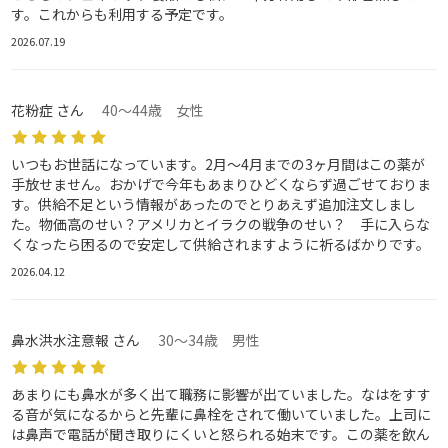
す。これからも利用する予定です。
2026.07.19
花粉症 さん
40～44歳 女性
いつもお世話になっています。2月〜4月までの3ヶ月間はこの薬が
手放せません。おかげで今年もあまりひどくならず過ごせておりま
す。供給不足という情報があったのでとりあえず追加注文しまし
た。物価高のせい？アメリカとイラクの戦争のせい？ 手に入らな
くなったら困るので安定して供給されますように祈るばかりです。
2026.04.12
鼻水洪水注意報 さん
30～34歳 男性
あまりにも鼻水が多く出て職務に影響が出ていました。なはをすす
る音が気になるからと先輩に鼻栓をされて働いていました。上司に
は鼻声で電話が聞き取りにくいと怒られる始末です。この薬を飲ん