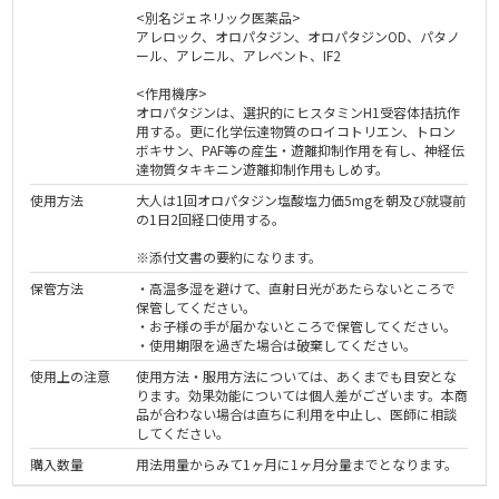
<別名ジェネリック医薬品>
アレロック、オロパタジン、オロパタジンOD、パタノ
ール、アレニル、アレベント、IF2
<作用機序>
オロパタジンは、選択的にヒスタミンH1受容体拮抗作
用する。更に化学伝達物質のロイコトリエン、トロン
ボキサン、PAF等の産生・遊離抑制作用を有し、神経伝
達物質タキキニン遊離抑制作用もしめす。
使用方法
大人は1回オロパタジン塩酸塩力価5mgを朝及び就寝前
の1日2回経口使用する。
※添付文書の要約になります。
保管方法
・高温多湿を避けて、直射日光があたらないところで
保管してください。
・お子様の手が届かないところで保管してください。
・使用期限を過ぎた場合は破棄してください。
使用上の注意
使用方法・服用方法については、あくまでも目安とな
ります。効果効能については個人差がございます。本商
品が合わない場合は直ちに利用を中止し、医師に相談
してください。
購入数量
用法用量からみて1ヶ月に1ヶ月分量までとなります。