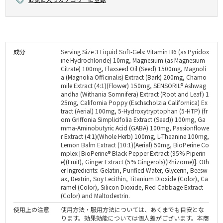
成分
Serving Size 3 Liquid Soft-Gels: Vitamin B6 (as Pyridox
ine Hydrochloride) 10mg, Magnesium (as Magnesium
Citrate) 100mg, Flaxseed Oil (Seed) 1500mg, Magnoli
a (Magnolia Officinalis) Extract (Bark) 200mg, Chamo
mile Extract (4:1)(Flower) 150mg, SENSORIL® Ashwag
andha (Withania Somnifera) Extract (Root and Leaf) 1
25mg, California Poppy (Eschscholzia Californica) Ex
tract (Aerial) 100mg, 5-Hydroxytryptophan (5-HTP) (fr
om Griffonia Simplicifolia Extract (Seed)) 100mg, Ga
mma-Aminobutyric Acid (GABA) 100mg, Passionflowe
r Extract (4:1)(Whole Herb) 100mg, L-Theanine 100mg,
Lemon Balm Extract (10:1)(Aerial) 50mg, BioPerine Co
mplex [BioPerine® Black Pepper Extract (95% Piperin
e)(Fruit), Ginger Extract (5% Gingerols)(Rhizome)]. Oth
er Ingredients: Gelatin, Purified Water, Glycerin, Beesw
ax, Dextrin, Soy Lecithin, Titanium Dioxide (Color), Ca
ramel (Color), Silicon Dioxide, Red Cabbage Extract
(Color) and Maltodextrin.
使用上の注意
使用方法・服用方法については、あくまでも目安とな
ります。効果効能については個人差がございます。本商