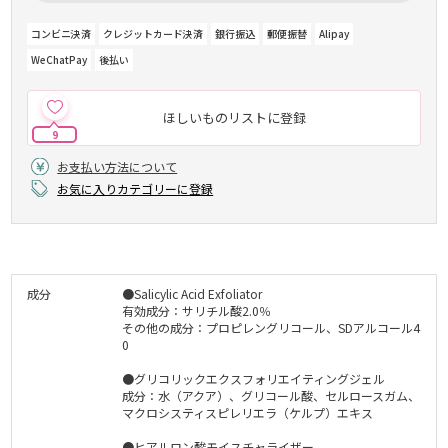
コンビニ決済
クレジットカード決済
銀行振込
郵便振替
Alipay
WeChatPay
後払い
ほしいものリストに登録
9
お支払い方法について
お気に入りカテゴリーに登録
成分
●Salicylic Acid Exfoliator
有効成分：サリチル酸2.0％
その他の成分：プロピレングリコール、SDアルコール4
0
●グリコリックエクスフォリエイティングジェル
成分：水（アクア）、グリコール酸、セルロースガム、
マクロシスティスピレリエラ（ケルプ）エキス
●ヒアルロン酸モイスチャライザー