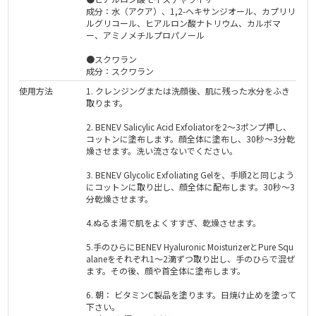
成分：水（アクア）、1,2-ヘキサンジオール、カプリリ
ルグリコール、ヒアルロン酸ナトリウム、カルボマ
ー、アミノメチルプロパノール
●スクワラン
成分：スクワラン
使用方法
1. クレンジングまたは洗顔後、肌に残った水分をふき
取ります。
2. BENEV Salicylic Acid Exfoliatorを2〜3ポンプ押し、
コットンに塗布します。顔全体に塗布し、30秒〜3分乾
燥させます。洗い流さないでください。
3. BENEV Glycolic Exfoliating Gelを、手順2と同じよう
にコットンに取り出し、顔全体に配布します。30秒〜3
分乾燥させます。
4.ぬるま湯で肌をよくすすぎ、乾燥させます。
5.手のひらにBENEV Hyaluronic MoisturizerとPure Squ
alaneをそれぞれ1〜2滴ずつ取り出し、手のひらで混ぜ
ます。その後、顔や首全体に塗布します。
6. 朝： ビタミンC製品を塗ります。日焼け止めを塗って
下さい。