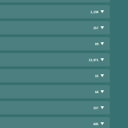
1,198
257
89
13,971
33
64
237
605