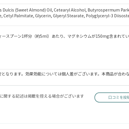
Dulcis (Sweet Almond) Oil, Cetearyl Alcohol, Butyrospermum Parki
e, Cetyl Palmitate, Glycerin, Glyeryl Stearate, Polyglyceryl-3 Diisost
ースプーン1杯分（約5ml）あたり、マグネシウムが150mg含まれて
安となります。効果効能については個人差がございます。本商品が合わ
に関する記述は掲載を控える場合がございます
口コミを投