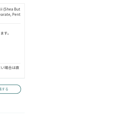
i (Shea But
earate, Pent
います。
ない場合は直
稿する