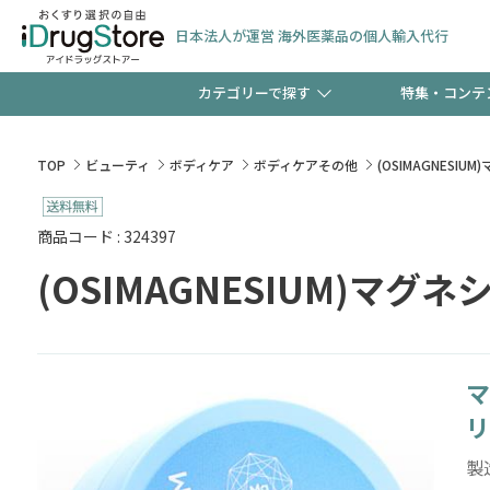
日本法人が運営 海外医薬品の個人輸入代行
カテゴリーで探す
特集・コンテ
サプリメント
頭皮
【週末限定】新規会員登
TOP
ビューティ
ボディケア
ボディケアその他
(OSIMAGNESI
ゼント中!!
コンタクトレンズ
一般
商品コード : 324397
(OSIMAGNESIUM)マグ
極冷メントールで、夏の
検査キット
ペッ
ト！
マ
当店スタッフが贈る音声
リ
製