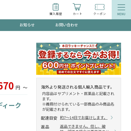
購入履歴
カート
クーポン
お知らせ
お問い合わせ
ティ
エイジングケア
お得なクーポン"3種類"出現中！今月のスト
今の内に！
品
食品
で！今すぐ使えるクーポンプレゼント中！！
670
海外より発送される個人輸入商品です。
円
〜
内容品はサプリメント・医薬品と記載され
ます。
ディーク
※義務付けられている一部商品のみ商品名
が記載されます。
募集！限定クーポンも不定期配信
約7～14日でお届けします。
配達目安
返品できません。但し、破
返品