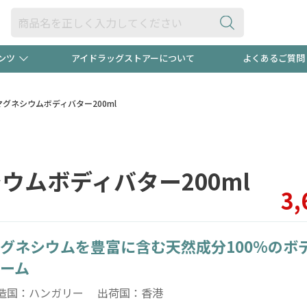
ンツ
アイドラッグストアーについて
よくあるご質問
・ヘアケア
ダイエット
ビュー
録ポイント2倍600円分プレ
【早割】
UM)マグネシウムボディバター200ml
ック分は
医薬品(OTC)
衛生用品・日用品
防災用
ネシウムボディバター200ml
頭皮ストレスを完全リセッ
ト用品
オトナ向け
新規登録
3,
グネシウムを豊富に含む天然成分100%のボ
プログラム
友だち大
ーム
造国：ハンガリー 出荷国：香港