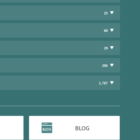
23
60
29
293
1,787
BLOG