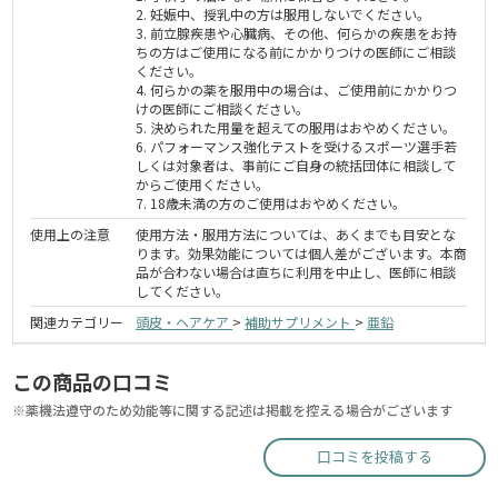
2. 妊娠中、授乳中の方は服用しないでください。
3. 前立腺疾患や心臓病、その他、何らかの疾患をお持
ちの方はご使用になる前にかかりつけの医師にご相談
ください。
4. 何らかの薬を服用中の場合は、ご使用前にかかりつ
けの医師にご相談ください。
5. 決められた用量を超えての服用はおやめください。
6. パフォーマンス強化テストを受けるスポーツ選手若
しくは対象者は、事前にご自身の統括団体に相談して
からご使用ください。
7. 18歳未満の方のご使用はおやめください。
使用上の注意
使用方法・服用方法については、あくまでも目安とな
ります。効果効能については個人差がございます。本商
品が合わない場合は直ちに利用を中止し、医師に相談
してください。
関連カテゴリー
頭皮・ヘアケア
>
補助サプリメント
>
亜鉛
この商品の口コミ
※薬機法遵守のため効能等に関する記述は掲載を控える場合がございます
口コミを投稿する