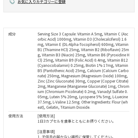
お気に入りカテゴリーに登録
成分
Serving Size 3 Capsule: Vitamin A 5mg, Vitamin C (Asc
orbic Acid) 1000mg, Vitamin D3 (Cholecalciferol) 1.6
mg, Vitamin E (DL-Alpha-Tocopherol) 600mg, Vitamin
B1 (Thiamine HCl) 25mg, Vitamin B2 (Riboflavin) 25m
g, Vitamin B3 (Niacin) 25mg, Vitamin B6 (Pyroxidine H
Cl) 25mg, Vitamin B9 (Folic Acid) 0.4mg, Vitamin B12
(Cyanocobalamin) 0.25mg, Biotin 1% 17mg, Vitamin
B5 (Pantothenic Acid) 25mg, Calcium (Calcium Carbo
nate) 250mg, Magnesium (Magnesium Oxide) 100mg,
Zinc (Zinc Gluconate) 30mg, Copper (Copper Citrate)
2mg, Manganese (Manganese Gluconate) 1mg, Chrom
ium (Chromium Picolinate) 0.2mg, Vanadyl Sulfate 0.
05mg, Lutein 5% 20mg, Lycopene 5% 5mg, L-Luecine
37.5mg, L-Valine 12.5mg. Other Ingredients: Flour (wh
eat), Gelatin, Titanium Dioxide.
使用方法
[使用方法]
1日3カプセルを食事とともにお摂りください。
[注意事項]
1. 子供手の届かない場所に保管してください。