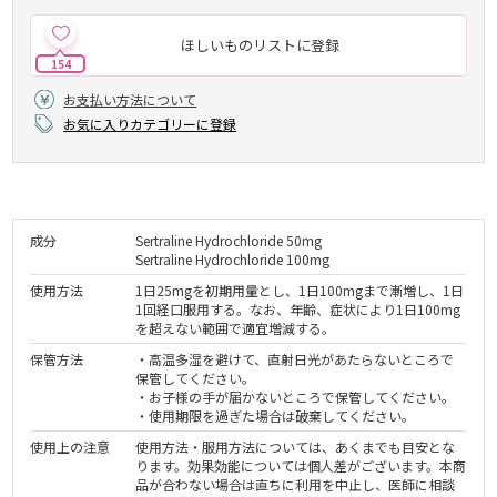
ほしいものリストに登録
154
お支払い方法について
お気に入りカテゴリーに登録
成分
Sertraline Hydrochloride 50mg
Sertraline Hydrochloride 100mg
使用方法
1日25mgを初期用量とし、1日100mgまで漸増し、1日
1回経口服用する。なお、年齢、症状により1日100mg
を超えない範囲で適宜増減する。
保管方法
・高温多湿を避けて、直射日光があたらないところで
保管してください。
・お子様の手が届かないところで保管してください。
・使用期限を過ぎた場合は破棄してください。
使用上の注意
使用方法・服用方法については、あくまでも目安とな
ります。効果効能については個人差がございます。本商
品が合わない場合は直ちに利用を中止し、医師に相談