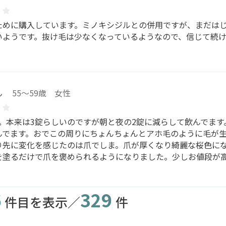
ために購入しています。ミノキシジルとの併用ですが、まだは
いようです。抜け毛は少なくなっているようなので、信じて続
ん
55～59歳 女性
す。本来は3錠らしいのですが朝と夜の2錠に減らして飲んでます
んでます。おでこの周りにちょんちょんとアホ毛のように毛が
り先に変化を感じたのは爪でしま。爪が厚くなり綺麗な桜色に
を塗るだけで爪を褒められるようになりました。少しお値段が
6
329
件目を表示／
件