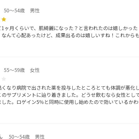
50～54歳 男性
て1ヶ月くらいで、肌綺麗になった？と言われたのは嬉しかった
。なんて心配あったけど、成果出るのは嬉しいすね！これから
55～59歳 女性
酷くなり病院で出された薬を投与したところとても体調が悪化
このサプリメントに辿り着きました。どうせ飲むなら女性とし
ました。ロゲイン5％と同時に使用し始めたので効いているかわ
ん
50～54歳 男性