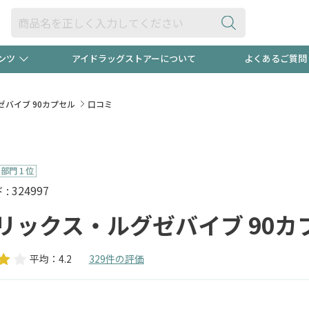
ンツ
アイドラッグストアーについて
よくあるご質問
・ヘアケア
ダイエット
ビュー
録ポイント2倍600円分プレ
【早割】
バイブ 90カプセル
口コミ
ック分は
医薬品(OTC)
衛生用品・日用品
防災用
頭皮ストレスを完全リセッ
ト用品
オトナ向け
新規登録
 324997
リックス・ルグゼバイブ 90カ
平均：4.2
329件の評価
プログラム
友だち大