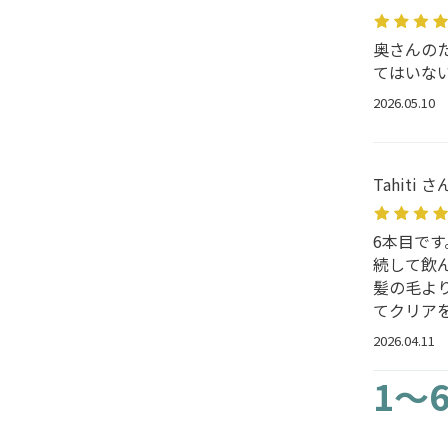
奥さんの
てはいな
2026.05.10
Tahiti さ
6本目で
続して飲
髪の毛よ
てクリア
2026.04.11
1～