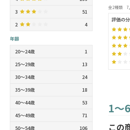
全2種類
7
3
51
評価の分
2
4
年齢
20～24歳
1
25～29歳
13
30～34歳
24
35～39歳
18
40～44歳
53
1～
45～49歳
71
この
50～54歳
106