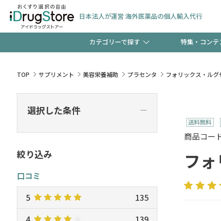
日本法人が運営 海外医薬品の個人輸入代行
カテゴリーで探す
特集・コンテ
サプリメント
頭皮
【週末限定】新規会員登
TOP
サプリメント
美容栄養補助
プラセンタ
フォリックス・ルグゼ
ゼント中!!
コンタクトレンズ
一般
選択した条件
―
極冷メントールで、夏の
検査キット
ペッ
商品コード :
ト！
絞り込み
フォ
口コミ
当店スタッフが贈る音声
5
135
4
139