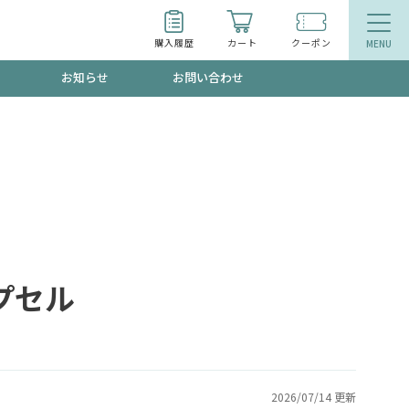
購入履歴
カート
クーポン
お知らせ
お問い合わせ
ティ
エイジングケア
お得なクーポン"3種類"出現中！今月のスト
今の内に！
品
食品
で！今すぐ使えるクーポンプレゼント中！！
プセル
募集！限定クーポンも不定期配信
2026/07/14 更新