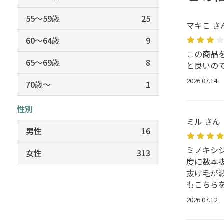
55～59歳
25
マキこ さ
60～64歳
9
この商品
65～69歳
8
と良いの
2026.07.14
70歳～
1
性別
ミル さん
男性
16
ミノキシ
女性
313
度に数本
抜け毛が
もこちら
2026.07.12