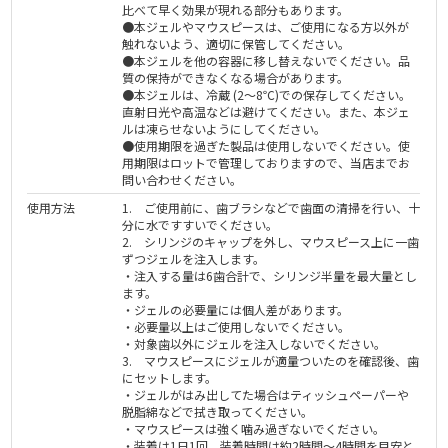
比べて早く効果が現れる部分もあります。
●本ジェルやマウスピースは、ご使用になる方以外が
触れないよう、適切に保管してください。
●本ジェルを他の容器に移し替えないでください。品
質の保持ができなくなる場合があります。
●本ジェルは、冷蔵 (2～8℃)での保存してください。
直射日光や高温などは避けてください。また、本ジェ
ルは凍らせないようにしてください。
●使用期限を過ぎた製品は使用しないでください。使
用期限はロットで管理しておりますので、当店までお
問い合わせください。
使用方法
1. ご使用前に、歯ブラシなどで歯面の清掃を行い、十
分に水ですすいでください。
2. シリンジのキャップを外し、マウスピース上に一歯
ずつジェルを注入します。
・注入する量は6歯合計で、シリンジ半量を最大量とし
ます。
・ジェルの必要量には個人差があります。
・必要量以上はご使用しないでください。
・対象歯以外にジェルを注入しないでください。
3. マウスピースにジェルが適量ついたのを確認後、歯
にセットします。
・ジェルがはみ出してた場合はティッシュペーパーや
脱脂綿などで拭き取ってください。
・マウスピースは強く噛み過ぎないでください。
・装着は1日1回、装着時間は約2時間～4時間を目安と