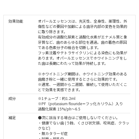
効果効能
オパールエッセンスは、先天性、全身性、薬理性、外
傷性などの要因や加齢による歯牙内部の変色を効果的
に取り除きます。
有効成分の過酸化尿素と過酸化水素がエナメル質と象
牙質など、歯のあらゆる部位を通過。歯の着色の原因
である色素分子の結合を切断します。
フッ素沈着やテトラサイクリンによる染色にも効果が
あります。オパールエッセンスでホワイトニングをし
た歯は長期にわたって効果が持続します。
※ホワイトニング期間は、ホワイトニング効果のある
歯磨き粉と一緒に使用するとさらに効果的です。
※通常、一週間から二週間、継続して使用いただくこ
とで効果を実感できます。
成分
※1チューブ：約1.2ml
※PF（potassium flouride＝フッ化カリウム）入り
過酸化尿素 15%/ph～6.5
補足
●次に該当する場合はご使用しないでください。
・健康でない歯 (う蝕、くさび状欠損、咬耗症、クラッ
クなど)
・無カタラーゼ症
・妊娠・授乳中