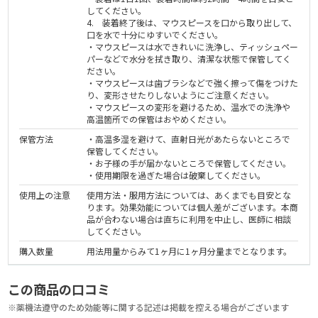
してください。
4. 装着終了後は、マウスピースを口から取り出して、
口を水で十分にゆすいでください。
・マウスピースは水できれいに洗浄し、ティッシュペー
パーなどで水分を拭き取り、清潔な状態で保管してく
ださい。
・マウスピースは歯ブラシなどで強く擦って傷をつけた
り、変形させたりしないようにご注意ください。
・マウスピースの変形を避けるため、温水での洗浄や
高温箇所での保管はおやめください。
保管方法
・高温多湿を避けて、直射日光があたらないところで
保管してください。
・お子様の手が届かないところで保管してください。
・使用期限を過ぎた場合は破棄してください。
使用上の注意
使用方法・服用方法については、あくまでも目安とな
ります。効果効能については個人差がございます。本商
品が合わない場合は直ちに利用を中止し、医師に相談
してください。
購入数量
用法用量からみて1ヶ月に1ヶ月分量までとなります。
この商品の口コミ
※薬機法遵守のため効能等に関する記述は掲載を控える場合がございます