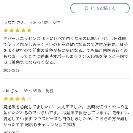
口コミを投稿する
うなぎ さん
30～34歳 女性
オパールエッセンス10％に比べて白くなるのは早いけど、2日連続
で使うと風がしみるくらいの知覚過敏になるので注意が必要。紅茶
をよく飲むので前歯の着色が特に気になる。でも毎月歯医者行くの
もなぁ…ってときに睡眠時オパールエッセンス15％を使うと一回で
ほぼ着色気にならなくなる。
2026.05.19
aki さん
55～59歳 男性
覚過敏を心配してましたが、大丈夫でした。 長時間使うとやはり歯
茎がただれるのでつらいです。 冷蔵庫で保管しています。 効果には
満足しています マウスピースも自作しましたが、こちらの方が難し
かったです 何度もチャレンジして成功
2023.09.20