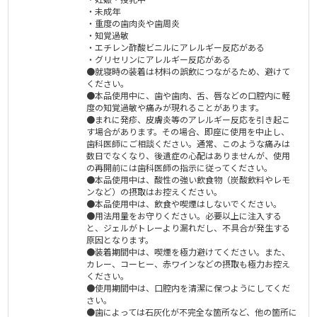
・未成年
・重度の歯肉炎や歯周炎
・知覚過敏
・エチレン酢酸ビニルにアレルギー反応がある
・グリセリンにアレルギー反応がある
●就寝時の装着は材料の誤飲につながるため、避けて
ください。
●本品使用中に、歯や歯肉、舌、唇などの口腔内に軽
度の知覚過敏や痛みが現れることがあります。
●まれに発疹、皮膚炎等のアレルギー反応を引き起こ
す場合があります。その場合、即座に使用を中止し、
歯科医師にご相談ください。通常、このような痛みは
数日でなくなり、後遺症の心配はありませんが、使用
の再開前には歯科医師の指示に従ってください。
●本品使用中は、酸性の強い飲食物（炭酸飲料やレモ
ンなど）の摂取はお控えください。
●本品使用中は、飲食や喫煙はしないでください。
●用法用量をお守りください。必要以上に注入する
と、ジェルがトレーより漏れだし、不具合が発生する
原因となります。
●装着期間中は、喫煙を極力避けてください。また、
カレー、コーヒー、赤ワインなどの摂取も極力お控え
ください。
●使用期間中は、口腔内を清潔に保つようにしてくだ
さい。
●歯によっては石灰化が不完全な箇所など、他の箇所に