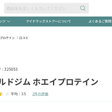
ンツ
アイドラッグストアーについて
よくあるご質問
・ヘアケア
ダイエット
ビュー
録ポイント2倍600円分プレ
【早割】
イプロテイン
口コミ
ック分は
医薬品(OTC)
衛生用品・日用品
防災用
頭皮ストレスを完全リセッ
ト用品
オトナ向け
新規登録
 325053
ルドジム ホエイプロテイン
平均：3.5
2件の評価
プログラム
友だち大