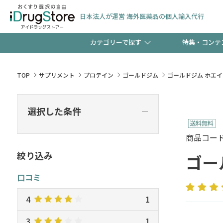
日本法人が運営 海外医薬品の個人輸入代行
カテゴリーで探す
特集・コンテ
サプリメント
頭皮
【週末限定】新規会員登
TOP
サプリメント
プロテイン
ゴールドジム
ゴールドジム ホエ
ゼント中!!
コンタクトレンズ
一般
選択した条件
―
極冷メントールで、夏の
検査キット
ペッ
商品コード :
ト！
絞り込み
ゴー
口コミ
当店スタッフが贈る音声
4
1
3
1