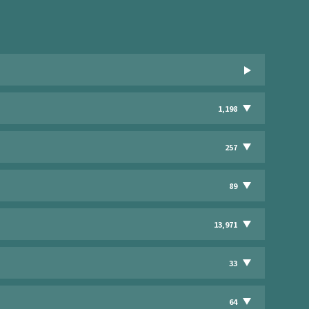
1,198
257
89
13,971
33
64