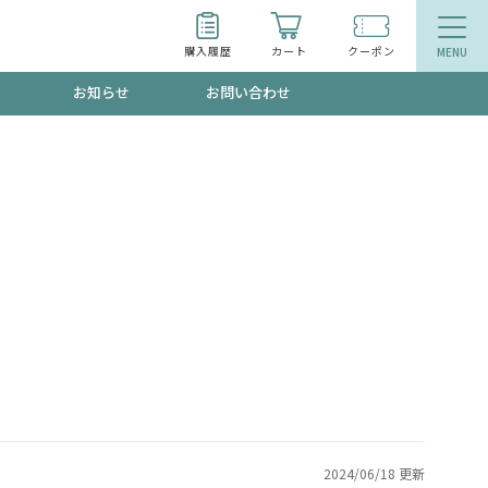
購入履歴
カート
クーポン
お知らせ
お問い合わせ
ティ
エイジングケア
お得なクーポン"3種類"出現中！今月のスト
今の内に！
品
食品
で！今すぐ使えるクーポンプレゼント中！！
募集！限定クーポンも不定期配信
2024/06/18 更新