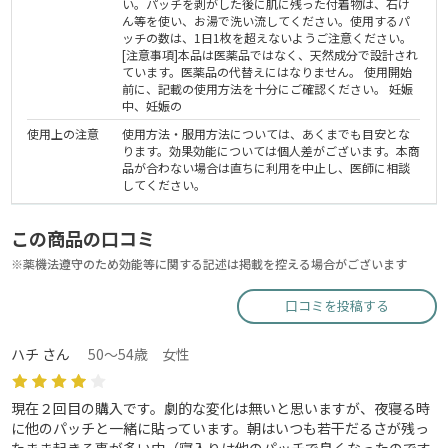
い。パッチを剥がした後に肌に残った付着物は、石け
ん等を使い、お湯で洗い流してください。使用するパ
ッチの数は、1日1枚を超えないようご注意ください。
[注意事項]本品は医薬品ではなく、天然成分で設計され
ています。医薬品の代替えにはなりません。 使用開始
前に、記載の使用方法を十分にご確認ください。 妊娠
中、妊娠の
使用上の注意
使用方法・服用方法については、あくまでも目安とな
ります。効果効能については個人差がございます。本商
品が合わない場合は直ちに利用を中止し、医師に相談
してください。
この商品の口コミ
※薬機法遵守のため効能等に関する記述は掲載を控える場合がございます
口コミを投稿する
ハチ さん
50～54歳 女性
現在２回目の購入です。劇的な変化は無いと思いますが、夜寝る時
に他のパッチと一緒に貼っています。朝はいつも若干だるさが残っ
たまま起きる事が多い中（寝入りは他のパッチで良くなったのです