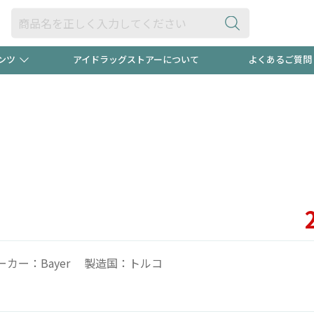
ンツ
アイドラッグストアーについて
よくあるご質問
・ヘアケア
ダイエット
ビュー
"3種類"出現中！今月のスト
極冷メン
ト！
医薬品(OTC)
衛生用品・日用品
防災用
るクーポンプレゼント中！！
ト用品
オトナ向け
当店スタ
ーカー：Bayer 製造国：トルコ
ポンも不定期配信
今売れて