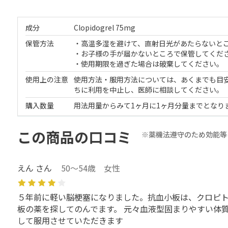
成分
Clopidogrel 75mg
保管方法
・高温多湿を避けて、直射日光があたらないと
・お子様の手が届かないところで保管してくだ
・使用期限を過ぎた場合は破棄してください。
使用上の注意
使用方法・服用方法については、あくまでも目
ちに利用を中止し、医師に相談してください。
購入数量
用法用量からみて1ヶ月に1ヶ月分量までとなり
この商品の口コミ
※薬機法遵守のため効能等
えん さん
50～54歳 女性
５年前に軽い脳梗塞になりました。抗血小板は、クロピ
板の薬を探してのんでます。 元々血液型固まりやすい体
して服用させていただきます