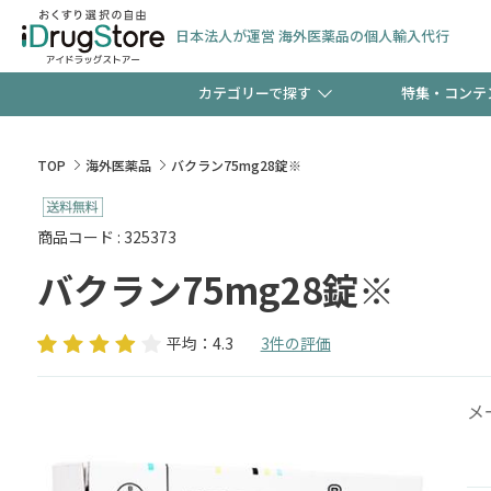
日本法人が運営 海外医薬品の個人輸入代行
カテゴリーで探す
特集・コンテ
サプリメント
頭皮
【早割】お得なクーポン
TOP
海外医薬品
バクラン75mg28錠※
ック分は今の内に！
コンタクトレンズ
一般
商品コード : 325373
バクラン75mg28錠※
検査キット
新規登録で！今すぐ使え
ペッ
平均：4.3
3件の評価
メ
友だち大募集！限定クー