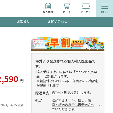
購入履歴
カート
クーポン
お知らせ
お問い合わせ
ティ
エイジングケア
トールで、夏の頭皮ストレスを完全リセッ
品
食品
海外より発送される個人輸入医薬品で
す。
ッフが贈る音声プログラム
輸入手続き上、内容品は「medicine(医薬
2,590
品)」と記載されます。
円
※義務付けられている一部商品のみ商品名
が記載されます。
約7～14日でお届けします。
配達目安
いるものが一目でわかるランキング
返品できません。但し、破
返品
損・誤送の場合は再発送させ
2024/04/25 更新
ていただきます。