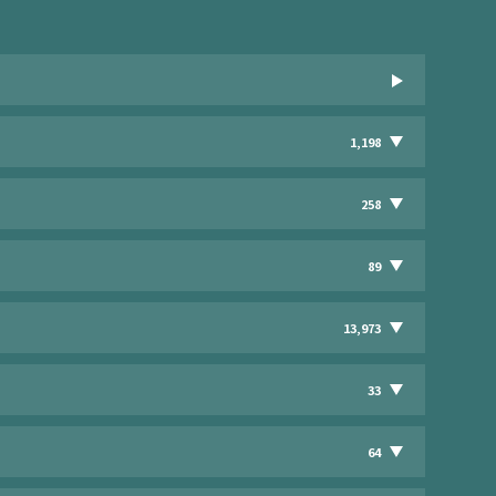
1,198
258
89
13,973
33
64