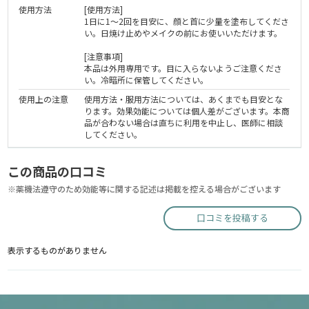
使用方法
[使用方法]
1日に1～2回を目安に、顔と首に少量を塗布してくださ
い。日焼け止めやメイクの前にお使いいただけます。
[注意事項]
本品は外用専用です。目に入らないようご注意くださ
い。冷暗所に保管してください。
使用上の注意
使用方法・服用方法については、あくまでも目安とな
ります。効果効能については個人差がございます。本商
品が合わない場合は直ちに利用を中止し、医師に相談
してください。
この商品の口コミ
※薬機法遵守のため効能等に関する記述は掲載を控える場合がございます
口コミを投稿する
表示するものがありません