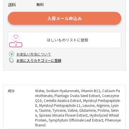
送料
無料
入荷メール申込み
ほしいものリストに登録
2
お支払い方法について
お気に入りカテゴリーに登録
成分
Water, Sodium Hyaluronate, Vitamin B12, Calcium Pa
ntothenate, Plantago Ovata Seed Extract, Coenzyme
Q10, Centella Asiatica Extract, Myristoyl Pentapeptide-
8, Myristoyl Pentapeptide-11, Leucine, Arginine, Lysin
e, Taurine, Tyrosine, Valine, Glutamine, Proline, Serin
e, Spiraea Ulmaria Flower Extract, Hydrolyzed Wheat
Protein, Symphytum Officinale Leaf Extract, Phenoxye
thanol.