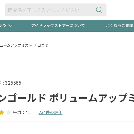
ンツ
アイドラッグストアーについて
よくあるご質問
・ヘアケア
ダイエット
ビュー
"3種類"出現中！今月のスト
極冷メン
リュームアップミスト
口コミ
ト！
医薬品(OTC)
衛生用品・日用品
防災用
るクーポンプレゼント中！！
ト用品
オトナ向け
当店スタ
 325565
ンゴールド ボリュームアップ
平均：4.1
234件の評価
ポンも不定期配信
今売れて