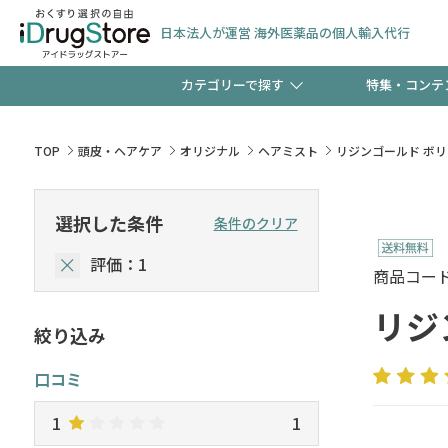
日本法人が運営 海外医薬品の個人輸入代行
カテゴリーで探す
特集・コンテ
サプリメント
頭皮
【早割】お得なクーポン
TOP
頭皮・ヘアケア
オリジナル
ヘアミスト
リジンゴールド ボ
ック分は今の内に！
コンタクトレンズ
一般
選択した条件
条件のクリア
評価：1
検査キット
新規登録で！今すぐ使え
ペッ
商品コード :
リジ
絞り込み
友だち大募集！限定クー
口コミ
1
1