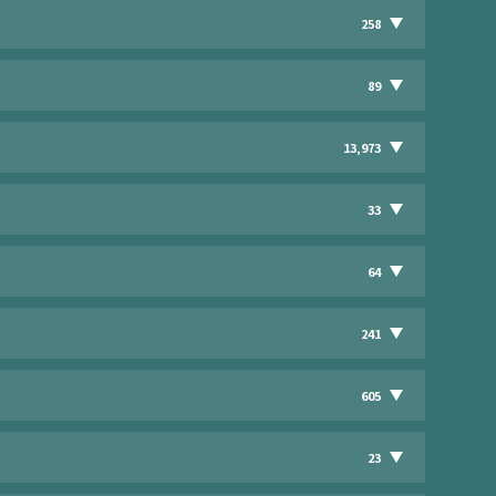
258
89
13,973
33
64
241
605
23