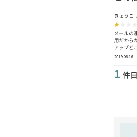
きょうこ 
メールの
用だから
アップど
2019.08.16
1
件