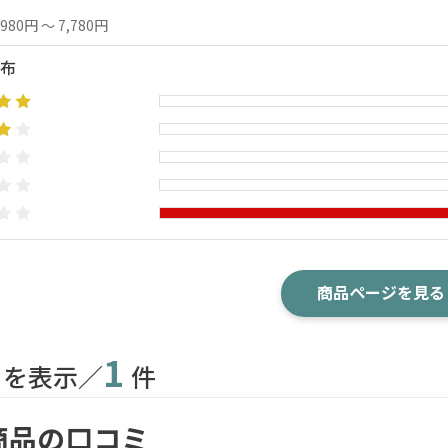
,980円 ～ 7,780円
布
商品ページを見る
1
目を表示／
件
商品の口コミ