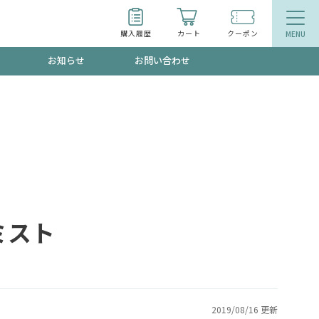
購入履歴
カート
クーポン
お知らせ
お問い合わせ
ティ
エイジングケア
トールで、夏の頭皮ストレスを完全リセッ
品
食品
ッフが贈る音声プログラム
ミスト
いるものが一目でわかるランキング
2019/08/16 更新