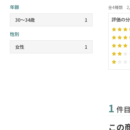
年齢
全4種類
2
評価の分
30～34歳
1
性別
女性
1
1
件
この