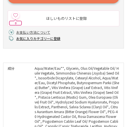
ほしいものリストに登録
0
お支払い方法について
お気に入りカテゴリーに登録
成分
Aqua/Water/Eau**, Glycerin, Olus Oil/Vegetable Oil/ H
uile Vegetale, Simmondsia Chinensis (Jojoba) Seed Oil
*, Isosorbide Dicaprylate, Cetearyl Alcohol, Aqua/Wat
er/Eau, Dicetyl Phosphate, Butyrospermum Parkii (She
a) Butter*, Vitis Vinifera (Grape) Leaf Extract, Vitis Vinif
era (Grape) Fruit Extract, Vitis Vinifera (Grape) Seed Oil
*, Pistacia Lentiscus (Mastic) Gum, Olea Europaea (Oli
ve) Fruit Oil*, Hydrolyzed Sodium Hyaluronate, Propo
lis Extract, Panthenol, Salvia Sclarea (Clary) Oil*, Citru
s Aurantium Amara (Bitter Orange) Flower Oil*, PEG-4
0 Hydrogenated Castor Oil, Rosa Damascena Flower
Oil*, Pogostemon Cablin Leaf Oil/ Pogostemon Cabli
n Oil*, Caprylic/Capric Triglyceride, Lecithin, Hydroxy