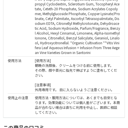
propyl Cyclodextrin, Sclerotium Gum, Tocopheryl Ace
tate, Ceteth-20 Phosphate, Sodium Acrylates Copoly
mer, Methylglucoside Phosphate, Copper Lysinate/Pro
linate, Cetyl Palmitate, Ascorbyl Tetraisopalmitate, Dis
odium EDTA, Citronellyl Methylcrotonate, Dehydroace
tic Acid, Sodium Hydroxide, Parfum/Fragrance, Benzy
l Alcohol, Hexyl Cinnamal, Limonene, Alpha-Isomethyl
Ionone, Citronellol, Benzyl Salicylate, Geraniol, Linalo
ol, Hydroxycitronellal. *Organic Cultivation **Vitis Vini
fera Leaf Aqueous Infusion = Infusion From Three Aege
an Vine Varieties Grown in Santorini
使用方法
[使用方法]
朝晩の洗顔後、クリームをつける前に使用します。
その際、顔や首元に指先で伸ばすように塗布してくだ
さい。
[注意事項]
外用専用です。 目に入らないようご注意ください。
使用上の注意
使用方法・服用方法については、あくまでも目安とな
ります。効果効能については個人差がございます。本商
品が合わない場合は直ちに利用を中止し、医師に相談
してください。
この商品の口コミ