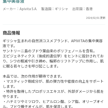
集中美容液
メーカー：Apivita S.A. 製造国：ギリシャ 出荷国：香港
2024/02/01 更新
商品情報
ギリシャ生まれの自然派コスメブランド、APIVITAの集中美容
液です。
サントリーニ島のブドウ葉由来のポリフェノールを含有。
エピジェネティクス（後成的遺伝学）をヒントに設計されてお
り、シワの軽減や引き締め、輪郭のリフトアップに作用し、肌
に眠る若々しさを呼び起こします。
本品では、次の作用が期待できます。
・マスティック樹成分が、肌の弾力性や密度の向上をサポート
します。
・特許を取得したプロポリスエキスが、外部ダメージから肌を
守ります。
・ハチミツやミツロウ、ヒアルロン酸、シア脂、オリーブオイ
ル、ブドウ種子オイルが、肌を保湿します。