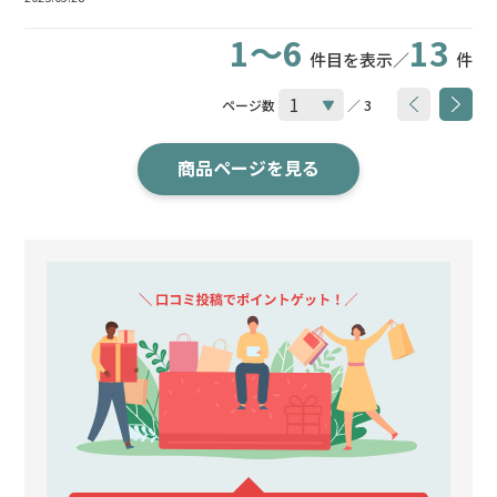
1～6
13
件目を表示／
件
ページ数
／ 3
商品ページを見る