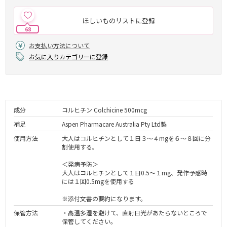
ほしいものリストに登録
68
お支払い方法について
お気に入りカテゴリーに登録
成分
コルヒチン Colchicine 500mcg
補足
Aspen Pharmacare Australia Pty Ltd製
使用方法
大人はコルヒチンとして１日３～４mgを６～８回に分
割使用する。
＜発病予防＞
大人はコルヒチンとして１日0.5～１mg、発作予感時
には１回0.5mgを使用する
※添付文書の要約になります。
保管方法
・高温多湿を避けて、直射日光があたらないところで
保管してください。