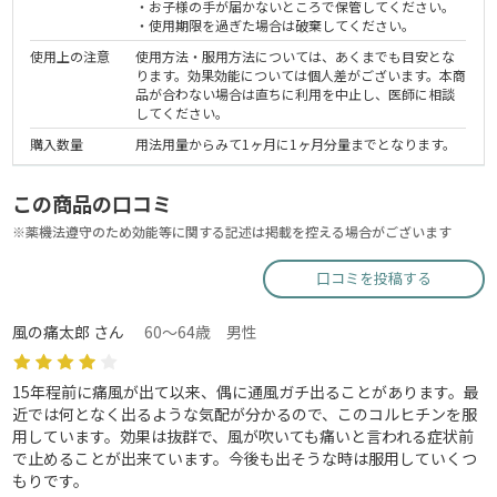
・お子様の手が届かないところで保管してください。
・使用期限を過ぎた場合は破棄してください。
使用上の注意
使用方法・服用方法については、あくまでも目安とな
ります。効果効能については個人差がございます。本商
品が合わない場合は直ちに利用を中止し、医師に相談
してください。
購入数量
用法用量からみて1ヶ月に1ヶ月分量までとなります。
この商品の口コミ
※薬機法遵守のため効能等に関する記述は掲載を控える場合がございます
口コミを投稿する
風の痛太郎 さん
60～64歳 男性
15年程前に痛風が出て以来、偶に通風ガチ出ることがあります。最
近では何となく出るような気配が分かるので、このコルヒチンを服
用しています。効果は抜群で、風が吹いても痛いと言われる症状前
で止めることが出来ています。今後も出そうな時は服用していくつ
もりです。