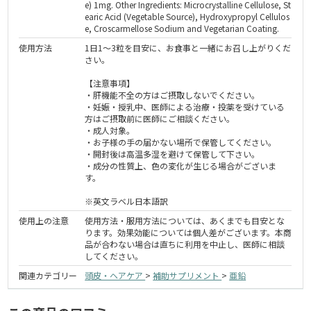
e) 1mg. Other Ingredients: Microcrystalline Cellulose, St
earic Acid (Vegetable Source), Hydroxypropyl Cellulos
e, Croscarmellose Sodium and Vegetarian Coating.
使用方法
1日1～3粒を目安に、お食事と一緒にお召し上がりくだ
さい。
【注意事項】
・肝機能不全の方はご摂取しないでください。
・妊娠・授乳中、医師による治療・投薬を受けている
方はご摂取前に医師にご相談ください。
・成人対象。
・お子様の手の届かない場所で保管してください。
・開封後は高温多湿を避けて保管して下さい。
・成分の性質上、色の変化が生じる場合がございま
す。
※英文ラベル日本語訳
使用上の注意
使用方法・服用方法については、あくまでも目安とな
ります。効果効能については個人差がございます。本商
品が合わない場合は直ちに利用を中止し、医師に相談
してください。
関連カテゴリー
頭皮・ヘアケア
>
補助サプリメント
>
亜鉛