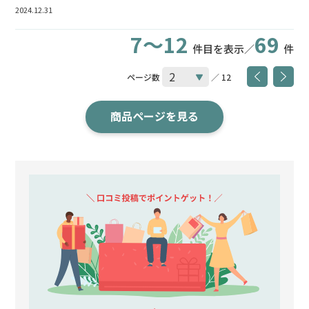
2024.12.31
7～12
69
件目を表示／
件
ページ数
／ 12
商品ページを見る