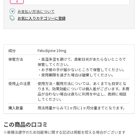
0
お支払い方法について
お気に入りカテゴリーに登録
成分
Felodipine 10mg
保管方法
・高温多湿を避けて、直射日光があたらないところで
保管してください。
・お子様の手が届かないところで保管してください。
・使用期限を過ぎた場合は破棄してください。
使用上の注意
使用方法・服用方法については、あくまでも目安とな
ります。効果効能については個人差がございます。本商
品が合わない場合は直ちに利用を中止し、医師に相談
してください。
購入数量
用法用量からみて1ヶ月に1ヶ月分量までとなります。
この商品の口コミ
※薬機法遵守のため効能等に関する記述は掲載を控える場合がございます