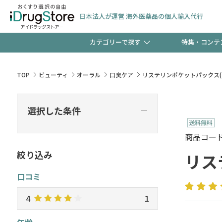
日本法人が運営 海外医薬品の個人輸入代行
カテゴリーで探す
特集・コンテ
サプリメント
頭皮
【早割】お得なクーポン
TOP
ビューティ
オーラル
口臭ケア
リステリンポケットパックス(
ック分は今の内に！
コンタクトレンズ
一般
選択した条件
―
検査キット
新規登録で！今すぐ使え
ペッ
商品コード :
絞り込み
リス
口コミ
友だち大募集！限定クー
4
1