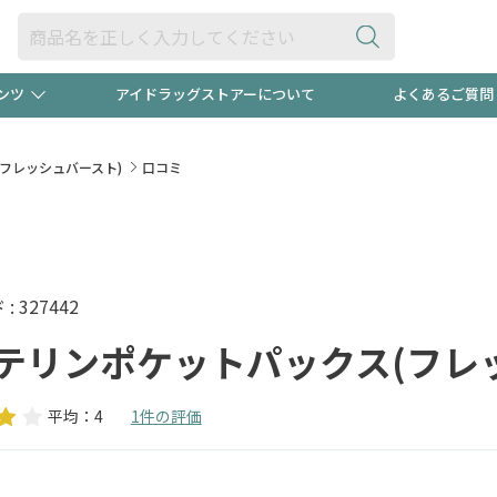
ンツ
アイドラッグストアーについて
よくあるご質問
・ヘアケア
ダイエット
ビュー
"3種類"出現中！今月のスト
極冷メン
フレッシュバースト)
口コミ
ト！
医薬品(OTC)
衛生用品・日用品
防災用
るクーポンプレゼント中！！
ト用品
オトナ向け
当店スタ
 327442
テリンポケットパックス(フレ
平均：4
1件の評価
ポンも不定期配信
今売れて