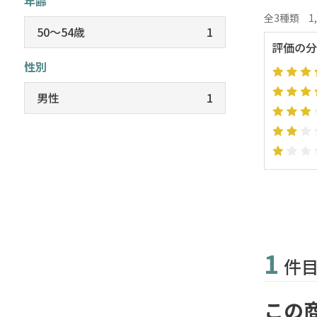
年齢
全3種類
1
50～54歳
1
評価の分
性別
男性
1
1
件
この