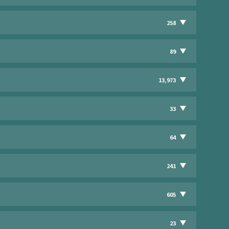
258
89
13,973
33
64
241
605
23