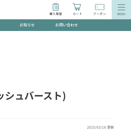
購入履歴
カート
クーポン
お知らせ
お問い合わせ
ティ
エイジングケア
トールで、夏の頭皮ストレスを完全リセッ
品
食品
ッフが贈る音声プログラム
ッシュバースト)
いるものが一目でわかるランキング
2025/03/16 更新