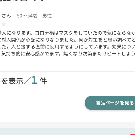
u さん
50～54歳 男性
購入になります。コロナ禍はマスクをしていたので気にならな
て対人関係が心配になりなりました。何か対策をと思い調べて
した。人と接する直前に使用するようにしています。効果につ
、気持ち的に安心感がでます。無くなり次第またリピートしよ
1
目を表示／
件
商品ページを見る