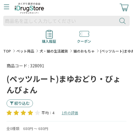
購入履歴
クーポン
TOP
ペット用品
犬・猫の生活雑貨
猫のおもちゃ
(ペッツルート)ま
商品コード : 328091
(ペッツルート)まゆおどり・びょ
んびょん
絞り込む
平均：4
1件の評価
全0種類
680円 ～ 680円