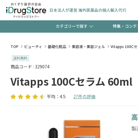
日本法人が運営 海外医薬品の個人輸入代行
カテゴリーで探す
特集・コンテ
サプリメント
頭皮
【早割】お得なクーポン
TOP
ビューティ
基礎化粧品
美容液・美容ジェル
Vitapps 100C
ック分は今の内に！
コンタクトレンズ
一般
商品コード : 329074
Vitapps 100Cセラム 60ml
検査キット
新規登録で！今すぐ使え
ペッ
平均：4.5
27件の評価
高
友だち大募集！限定クー
製