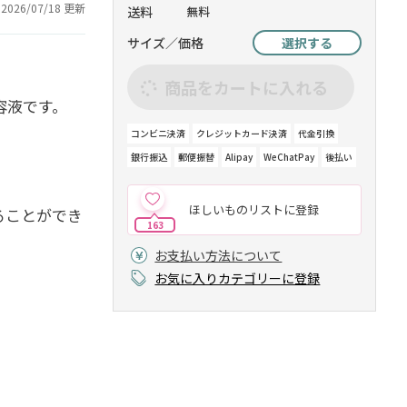
2026/07/18 更新
送料
無料
サイズ／価格
選択する
商品をカートに入れる
容液です。
コンビニ決済
クレジットカード決済
代金引換
銀行振込
郵便振替
Alipay
WeChatPay
後払い
ほしいものリストに登録
ることができ
163
お支払い方法について
お気に入りカテゴリーに登録
、