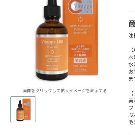
注
【
水
水
お
ま
画像をクリックして拡大イメージを表示する
【
美
フ
ぷ
毛