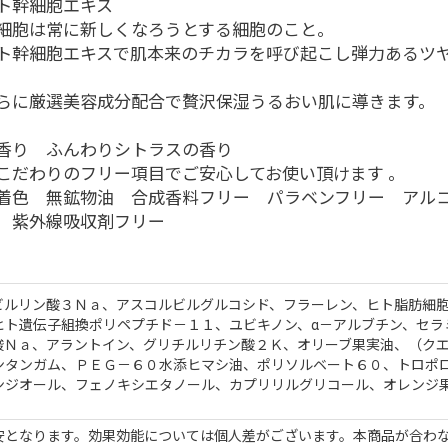
ト幹細胞エキス
細胞は常に新しくなろうとする細胞のこと。
ト幹細胞エキスで肌本来のチカラを呼び起こし弾力あるツ
らに厳選美容成分配合で贅沢保湿うるおい肌に導きます。
香り ふんわりシトラスの香り
こだわりのフリー項目でご安心してお使い頂けます 。
着色 無鉱物油 合成香料フリー パラベンフリー アル
 紫外線吸収剤フリー
ビルリン酸３Ｎａ、アスコルビルグルコシド、フラーレン、ヒト脂肪細
ヒト遺伝子組換ポリペプチド－１１、ユビキノン、α－アルブチン、セラ
酸Ｎａ、アラントイン、グリチルリチン酸２Ｋ、オリーブ果実油、（ク
ンタンガム、ＰＥＧ－６０水添ヒマシ油、ポリソルベート６０、トロポ
ンジオール、フェノキシエタノール、カプリリルグリコール、オレンジ
安となります。効果効能については個人差がございます。本商品が合わ