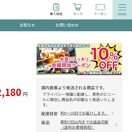
購入履歴
カート
クーポン
お知らせ
お問い合わせ
ティ
エイジングケア
トールで、夏の頭皮ストレスを完全リセッ
品
食品
ッフが贈る音声プログラム
国内倉庫より発送される商品です。
2,180
円
プライバシー保護に配慮し、黒色のビニー
ルに梱包し商品名の記載なく発送いたしま
す。
いるものが一目でわかるランキング
約5～10日でお届けします。
配達目安
原則7日以内までは返品可能
返品
（送料お客様負担）