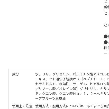
ヒ
幹
ヒ
さ
●
●
無
ー
成分
水、ＢＧ、グリセリン、パルミチン酸アスコル
エキス、ヒト遺伝子組換オリゴペプチド－１、
セラミドＡＰ、水溶性コラーゲン、ヒアルロン
／リノール酸／オレイン酸）グリセリル、キサ
Ｐ、クエン酸、クエン酸Ｎａ、１，２－ヘキサ
ープフルーツ果皮油
使用上の注意
使用方法・服用方法については、あくまでも目