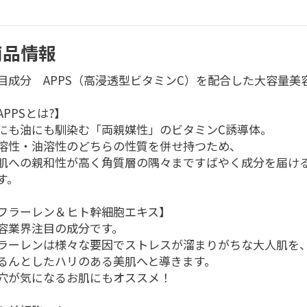
商品情報
目成分 APPS（高浸透型ビタミンC）を配合した大容量美
APPSとは?】
にも油にも馴染む「両親媒性」のビタミンC誘導体。
溶性・油溶性のどちらの性質を併せ持つため、
肌への親和性が高く角質層の隅々まですばやく成分を届け
す。
フラーレン＆ヒト幹細胞エキス】
容業界注目の成分です。
ラーレンは様々な要因でストレスが溜まりがちな大人肌を
るんとしたハリのある美肌へと導きます。
穴が気になるお肌にもオススメ！