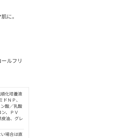
ヤ肌に。
コールフリ
胞順化培養液
ミドＮＰ、
エン酸／乳酸
ロン、ＰＶ
果皮油、グレ
ない場合は直