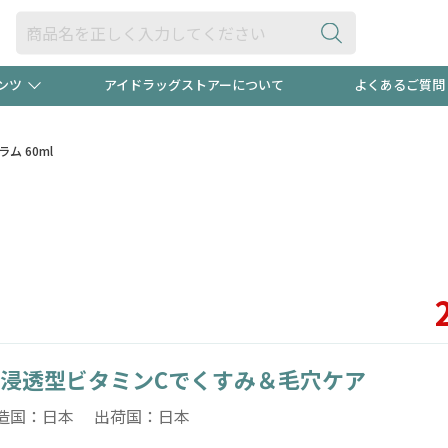
ンツ
アイドラッグストアーについて
よくあるご質問
・ヘアケア
ダイエット
ビュー
"3種類"出現中！今月のスト
極冷メン
セラム 60ml
ト！
医薬品(OTC)
衛生用品・日用品
防災用
るクーポンプレゼント中！！
ト用品
オトナ向け
当店スタ
浸透型ビタミンCでくすみ＆毛穴ケア
ポンも不定期配信
今売れて
造国：日本 出荷国：日本